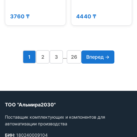
3760 ₸
4440 ₸
1
2
3
...
26
Вперед →
ТОО "Альмира2030"
Поставщик комплектующих и компонентов для
автоматизации производства
БИН:
180240009104