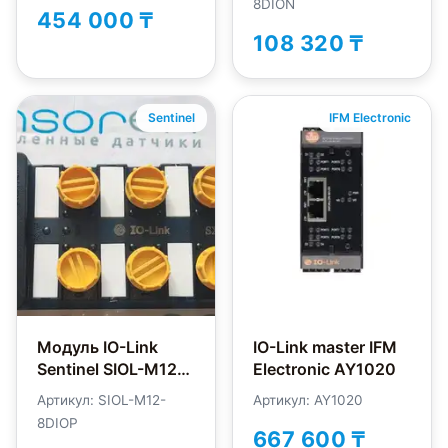
8DION
454 000 ₸
108 320 ₸
Sentinel
IFM Electronic
Модуль IO-Link
IO-Link master IFM
Sentinel SIOL-M12-
Electronic AY1020
8DIOP
Артикул: SIOL-M12-
Артикул: AY1020
8DIOP
667 600 ₸