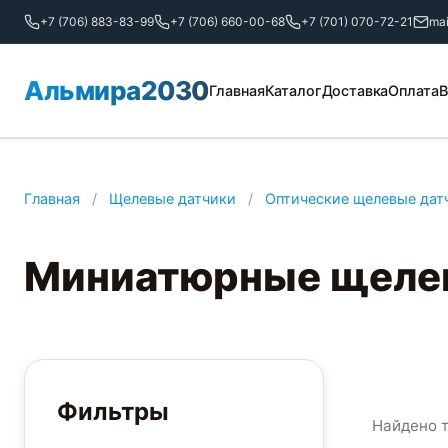
+7 (706) 883-83-99
+7 (706) 660-00-68
+7 (701) 070-72-21
ma
Альмира2030
Главная
Каталог
Доставка
Оплата
В
Главная
/
Щелевые датчики
/
Оптические щелевые дат
Миниатюрные щеле
Фильтры
Найдено 