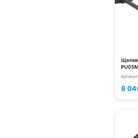
Щелев
PU05M
Артикул
8 04