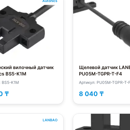
Autonics
еский вилочный датчик
Щелевой датчик LAN
cs BS5-K1M
PU05M-TGPR-T-F4
: BS5-K1M
Артикул: PU05M-TGPR-T-
0 ₸
8 040 ₸
LANBAO