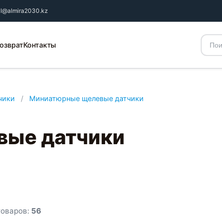
il@almira2030.kz
озврат
Контакты
чики
/
Миниатюрные щелевые датчики
вые датчики
товаров:
56