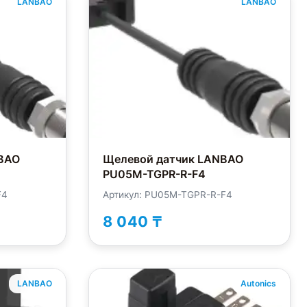
LANBAO
LANBAO
BAO
Щелевой датчик LANBAO
PU05M-TGPR-R-F4
F4
Артикул: PU05M-TGPR-R-F4
8 040 ₸
LANBAO
Autonics