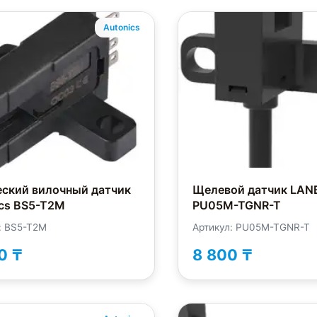
Autonics
еский вилочный датчик
Щелевой датчик LAN
ics BS5-T2M
PU05M-TGNR-T
: BS5-T2M
Артикул: PU05M-TGNR-T
0 ₸
8 800 ₸