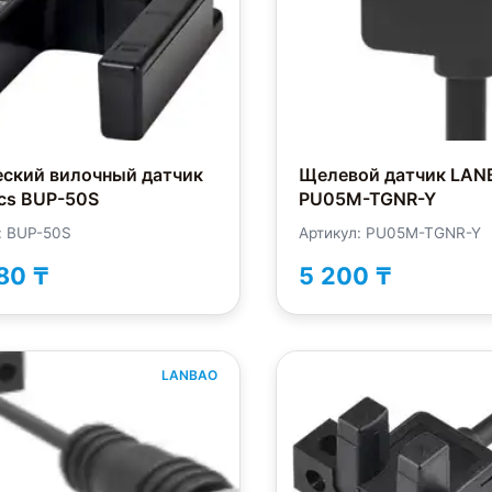
еский вилочный датчик
Щелевой датчик LAN
cs BUP-50S
PU05M-TGNR-Y
: BUP-50S
Артикул: PU05M-TGNR-Y
80 ₸
5 200 ₸
LANBAO