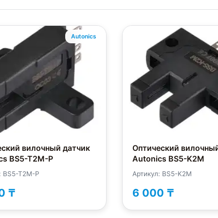
Autonics
еский вилочный датчик
Оптический вилочный
cs BS5-T2M-P
Autonics BS5-K2M
: BS5-T2M-P
Артикул: BS5-K2M
0 ₸
6 000 ₸