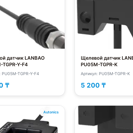
ой датчик LANBAO
Щелевой датчик LAN
-TGPR-Y-F4
PU05M-TGPR-K
: PU05M-TGPR-Y-F4
Артикул: PU05M-TGPR-K
0 ₸
5 200 ₸
Autonics