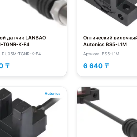
ой датчик LANBAO
Оптический вилочный
-TGNR-K-F4
Autonics BS5-L1M
л: PU05M-TGNR-K-F4
Артикул: BS5-L1M
0 ₸
6 640 ₸
Autonics