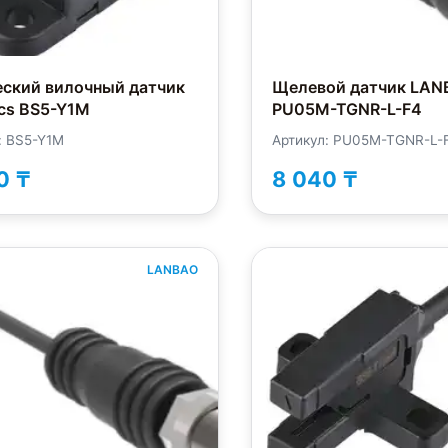
еский вилочный датчик
Щелевой датчик LAN
cs BS5-Y1M
PU05M-TGNR-L-F4
: BS5-Y1M
Артикул: PU05M-TGNR-L-
0 ₸
8 040 ₸
LANBAO