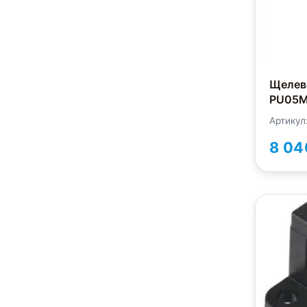
Щелев
PU05M
Артику
8 04