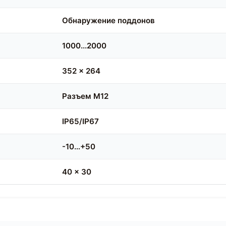
Обнаружение поддонов
1000...2000
352 x 264
Разъем M12
IP65/IP67
-10…+50
40 x 30