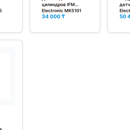
цилиндров IFM
датч
5
Electronic MK5101
Elec
34 000 ₸
50 
4