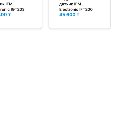
ик IFM
датчик IFM
tronic IGT203
Electronic IFT200
400 ₸
45 600 ₸