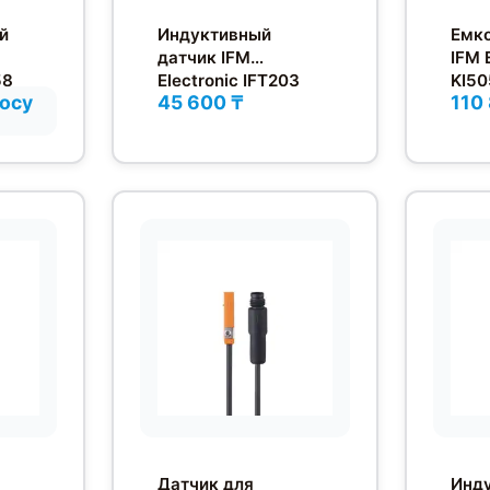
й
Индуктивный
Емко
датчик IFM
IFM 
58
Electronic IFT203
KI5
росу
45 600 ₸
110
Датчик для
Инд