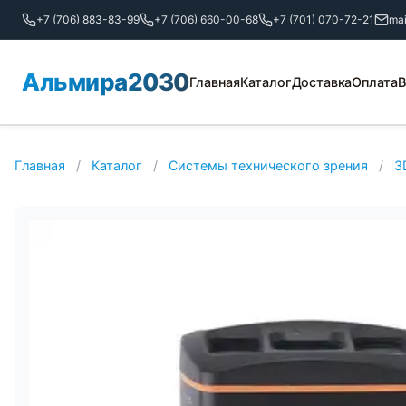
+7 (706) 883-83-99
+7 (706) 660-00-68
+7 (701) 070-72-21
ma
Альмира2030
Главная
Каталог
Доставка
Оплата
В
Главная
/
Каталог
/
Системы технического зрения
/
3