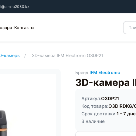
il@almira2030.kz
озврат
Контакты
D-камеры
/
3D-камера IFM Electronic O3DP21
Бренд:
IFM Electronic
3D-камера I
Артикул:
O3DP21
Код товара:
O3DIRDKG/
Срок доставки:
1 - 7 дн
В наличие