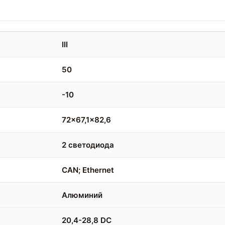
III
50
-10
72x67,1x82,6
2 светодиода
CAN; Ethernet
Алюминий
20,4-28,8 DC