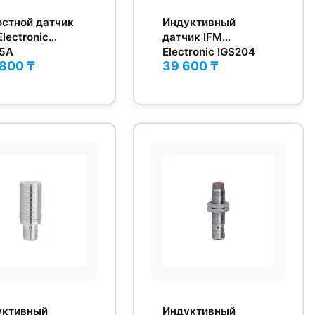
стной датчик
Индуктивный
Electronic
датчик IFM
05A
Electronic IGS204
 800 ₸
39 600 ₸
уктивный
Индуктивный