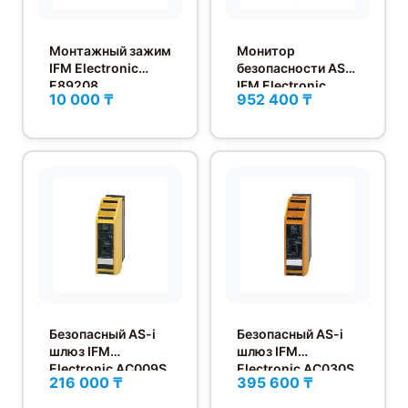
Монтажный зажим
Монитор
IFM Electronic
безопасности AS-i
E89208
IFM Electronic
10 000 ₸
952 400 ₸
AC004S
Безопасный AS-i
Безопасный AS-i
шлюз IFM
шлюз IFM
Electronic AC009S
Electronic AC030S
216 000 ₸
395 600 ₸