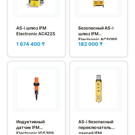
AS-i шлюз IFM
Безопасный AS-i
Electronic AC422S
шлюз IFM
Electronic AC509S
1 674 400 ₸
182 000 ₸
Индуктивный
AS-i безопасный
датчик IFM
переключатель
Electronic IG5369
дверей IFM