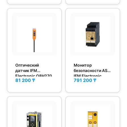
Оптический
Монитор
датчик IFM
безопасности AS-i
Electronic O8H270
IFM Electronic
81 200 ₸
791 200 ₸
AC003S