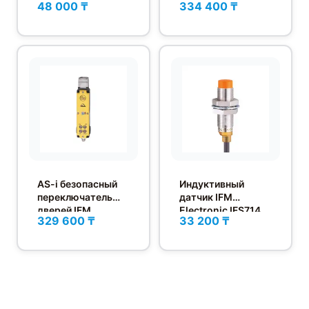
48 000 ₸
334 400 ₸
Electronic AC904S
AS-i безопасный
Индуктивный
переключатель
датчик IFM
дверей IFM
Electronic IFS714
329 600 ₸
33 200 ₸
Electronic AC901S