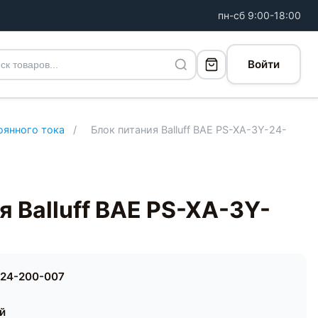
пн-сб 9:00-18:00
Войти
оянного тока
/
Блок питания Balluff BAE PS-XA-3Y-24-
я Balluff BAE PS-XA-3Y-
-24-200-007
ей