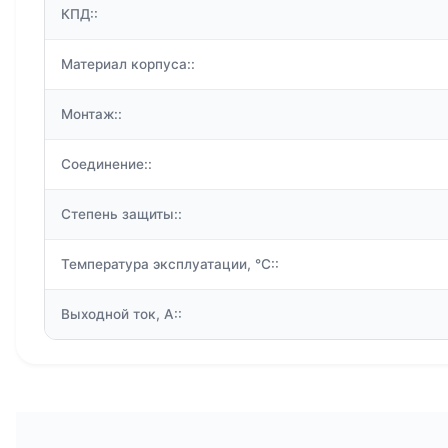
КПД::
Материал корпуса::
Монтаж::
Соединение::
Степень защиты::
Температура эксплуатации, °C::
Выходной ток, А::