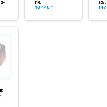
50-
11/L
32/L
46 440 ₸
147
ID
-