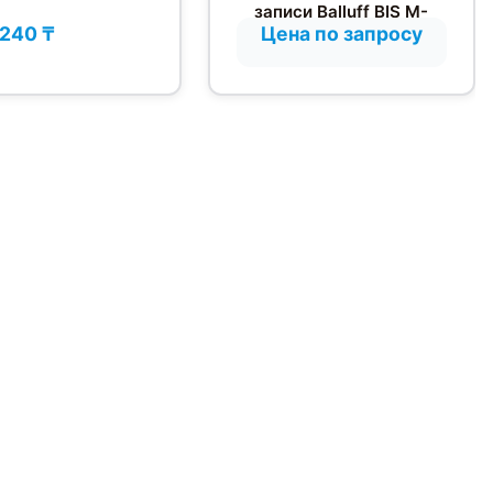
записи Balluff BIS M-
 240 ₸
Цена по запросу
873-1-010-X-001