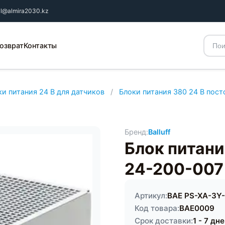
il@almira2030.kz
озврат
Контакты
ки питания 24 В для датчиков
/
Блоки питания 380 24 В пост
Бренд:
Balluff
Блок питани
24-200-007
Артикул:
BAE PS-XA-3Y
Код товара:
BAE0009
Срок доставки:
1 - 7 дн