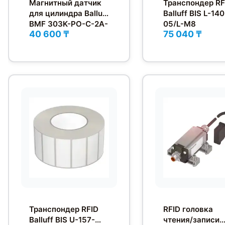
Магнитный датчик
Транспондер RF
для цилиндра Balluff
Balluff BIS L-140
BMF 303K-PO-C-2A-
05/L-M8
40 600 ₸
75 040 ₸
PU-03
Транспондер RFID
RFID головка
Balluff BIS U-157-
чтения/записи