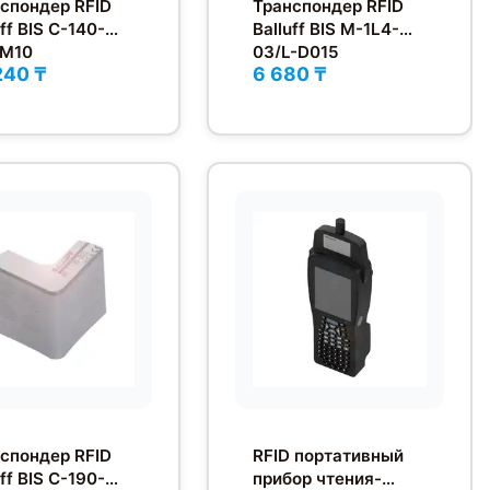
спондер RFID
Транспондер RFID
uff BIS C-140-
Balluff BIS M-1L4-
-M10
03/L-D015
240 ₸
6 680 ₸
спондер RFID
RFID портативный
uff BIS C-190-
прибор чтения-