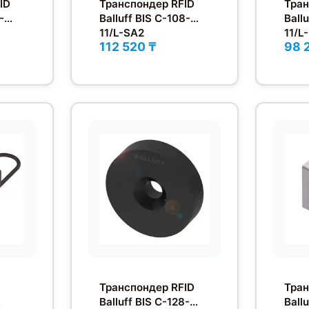
ID
Транспондер RFID
Тран
-
Balluff BIS C-108-
Ball
11/L-SA2
11/L
112 520 ₸
98 
Транспондер RFID
Тран
Balluff BIS C-128-
Ball