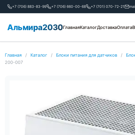
+7 (706) 883-83-99
+7 (706) 660-00-68
+7 (701) 070-72-21
ma
Альмира2030
Главная
Каталог
Доставка
Оплата
В
Главная
/
Каталог
/
Блоки питания для датчиков
/
Бло
200-007