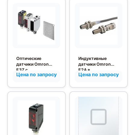
Оптические
Индуктивные
датчики Omron
датчики Omron
E3Z с
E2A в
Цена по запросу
Цена по запросу
рефлектором в
цилиндрическом
прямоугольных
корпусе M08
корпусах