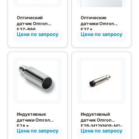
Оптический
Оптические
датчик Omron
датчики Omron
E3Z-B86
E3Z в
Цена по запросу
Цена по запросу
прямоугольных
корпусах с
диффузионным
отражением от
объекта
Индуктивные
Индуктивный
датчики Omron
датчик Omron
E2A в
E2B-M12KN08-M1-
Цена по запросу
Цена по запросу
цилиндрическом
B1
корпусе M18