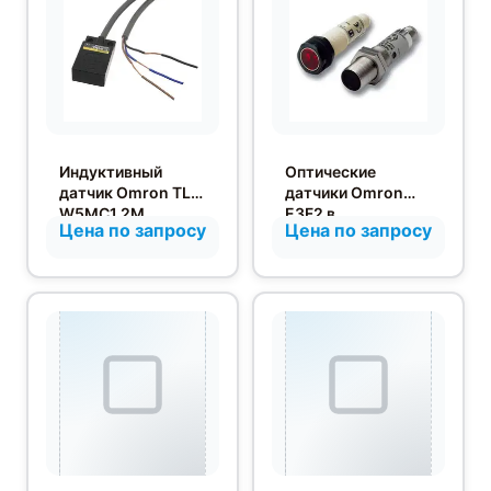
Индуктивный
Оптические
датчик Omron TL-
датчики Omron
W5MC1 2M
E3F2 в
Цена по запросу
Цена по запросу
цилиндрическом
корпусе с
диффузионным
отражением от
объекта