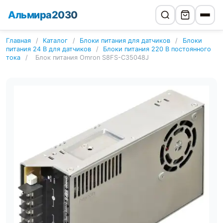
Альмира2030
Главная
/
Каталог
/
Блоки питания для датчиков
/
Блоки
питания 24 В для датчиков
/
Блоки питания 220 В постоянного
тока
/
Блок питания Omron S8FS-C35048J