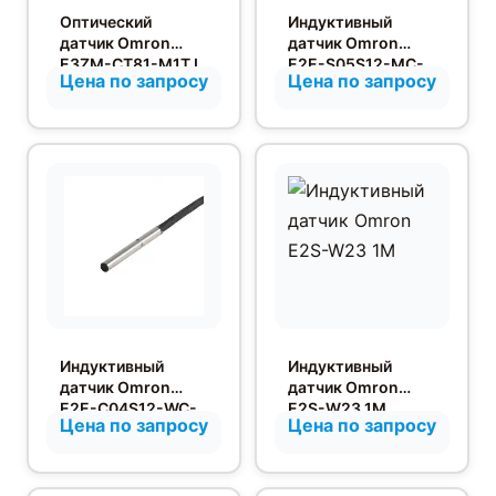
Оптический
Индуктивный
датчик Omron
датчик Omron
E3ZM-CT81-M1TJ
E2E-S05S12-MC-
Цена по запросу
Цена по запросу
0.3M
C1
Индуктивный
Индуктивный
датчик Omron
датчик Omron
E2E-C04S12-WC-
E2S-W23 1M
Цена по запросу
Цена по запросу
B2 2M