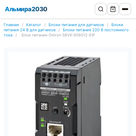
Альмира2030
Главная
/
Каталог
/
Блоки питания для датчиков
/
Блоки
питания 24 В для датчиков
/
Блоки питания 220 В постоянного
тока
/
Блок питания Omron S8VK-X06012-EIP