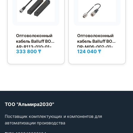
Оптоволоконный
Оптоволоконный
кабель Balluff BOH
кабель Balluff BOH
AR-R113-010-01-
DR-M06-002-01-
333 800 ₸
124 040 ₸
S49F
S49F
ТОО "Альмира2030"
Поставщик комплектующих и компонентов для
автоматизации производства