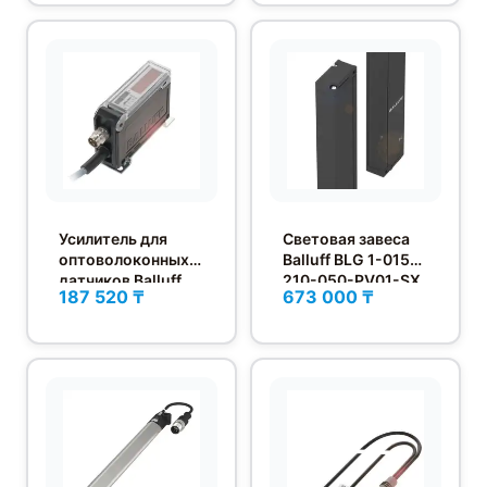
Усилитель для
Световая завеса
оптоволоконных
Balluff BLG 1-015-
датчиков Balluff
210-050-PV01-SX
187 520 ₸
673 000 ₸
BAE SA-OH-040-
PP-DV02