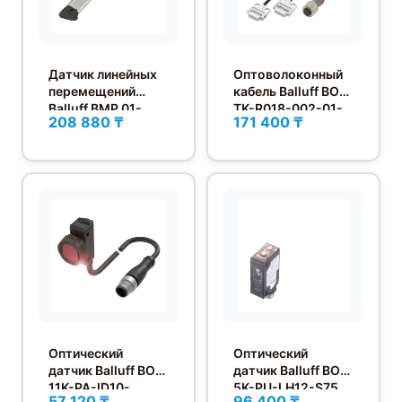
Датчик линейных
Оптоволоконный
перемещений
кабель Balluff BOH
Balluff BMP 01-
TK-R018-002-01-
208 880 ₸
171 400 ₸
EL1PP21A-0160-
S49F
00-P00,5-S4
Оптический
Оптический
датчик Balluff BOS
датчик Balluff BOS
11K-PA-ID10-
5K-PU-LH12-S75
57 120 ₸
96 400 ₸