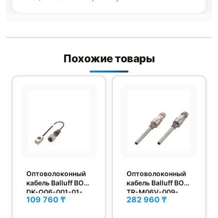
Похожие товары
Оптоволоконный
Оптоволоконный
кабель Balluff BOH
кабель Balluff BOH
DK-Q06-001-01-
TR-M06V-009-
109 760 ₸
282 960 ₸
S49F
S49/S75-SA3