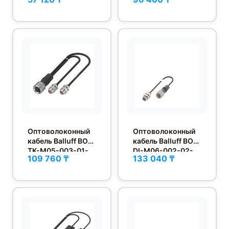
00,15-S4
Оптоволоконный
Оптоволоконный
кабель Balluff BOH
кабель Balluff BOH
TK-M05-003-01-
DI-M06-002-02-
109 760 ₸
133 040 ₸
S49F
S49F