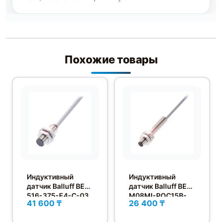
Похожие товары
Индуктивный
Индуктивный
датчик Balluff BES
датчик Balluff BES
516-375-E4-C-03
M08MI-POC15B-
41 600 ₸
26 400 ₸
BV03