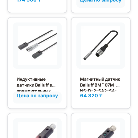
прямоугольном
корпусе
Индуктивные
Магнитный датчик
датчики Balluff в
Balluff BMF 07M-
прямоугольных
NS-D-2-SA2-S4-
Цена по запросу
64 320 ₸
корпусах 10x30x6
00,3