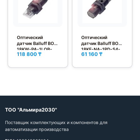
Оптический
Оптический
датчик Balluff BOS
датчик Balluff BOS
18KW-PA-1LOB-
18KF-NA-1PD-S4-
118 800 ₸
61 160 ₸
S4-C
C
ТОО "Альмира2030"
Поставщик комплектующих и компонентов для
автоматизации производства