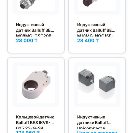
Индуктивный
Индуктивный
датчик Balluff BES
датчик Balluff BES
M08MG-GSC20B-
M18MG-NOC16F-
28 000 ₸
28 400 ₸
BV02
BV02
Кольцевой датчик
Индуктивные
Balluff BES IKVS-
датчики Balluff
025.23-G-S4
Unicompact в
174 960 ₸
Цена по запросу