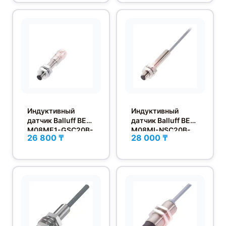
Индуктивный
Индуктивный
датчик Balluff BES
датчик Balluff BES
M08ME1-GSC20B-
M08MI-NSC20B-
26 800 ₸
28 000 ₸
S04G
BV02