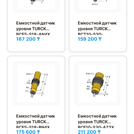
Емкостной датчик
Емкостной датчик
уровня TURCK
уровня TURCK
BCF5-S18-AN4X
BCT10-S30-
167 200 ₸
159 200 ₸
UN6X2T-H1151
Емкостной датчик
Емкостной датчик
уровня TURCK
уровня TURCK
BCF5-S18-RN4X
BCF10-S30-AZ3X
175 600 ₸
211 200 ₸