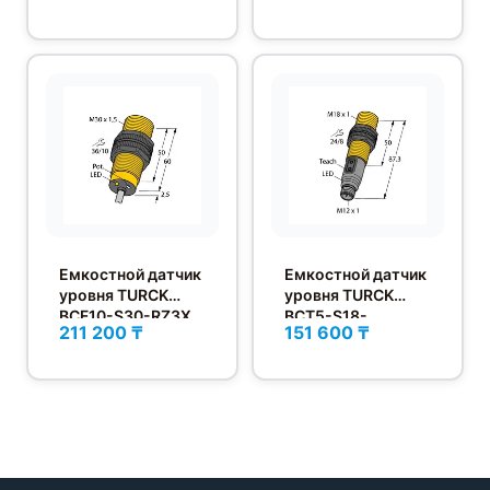
Емкостной датчик
Емкостной датчик
уровня TURCK
уровня TURCK
BCF10-S30-RZ3X
BCT5-S18-
211 200 ₸
151 600 ₸
UN6X2T-H1151