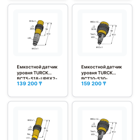
Емкостной датчик
Емкостной датчик
уровня TURCK
уровня TURCK
BCT5-S18-UP6X2-
BCT10-S30-
139 200 ₸
159 200 ₸
H1151
UP6X2T-H1151