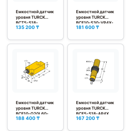
Емкостной датчик
Емкостной датчик
уровня TURCK
уровня TURCK
BCT5-S18-
BCF10-S30-VP4X-
135 200 ₸
181 600 ₸
UP6X2T-H1151
H1141
Емкостной датчик
Емкостной датчик
уровня TURCK
уровня TURCK
BCF10-Q20L60-
BCF5-S18-AP4X
188 400 ₸
167 200 ₸
AP4X