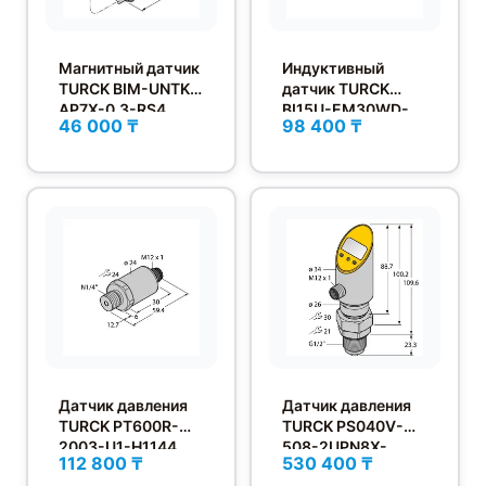
Магнитный датчик
Индуктивный
TURCK BIM-UNTK-
датчик TURCK
AP7X-0.3-RS4
BI15U-EM30WD-
46 000 ₸
98 400 ₸
AN6X
Датчик давления
Датчик давления
TURCK PT600R-
TURCK PS040V-
2003-U1-H1144
508-2UPN8X-
112 800 ₸
530 400 ₸
H1141