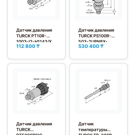
Датчик давления
Датчик давления
TURCK PT10R-
TURCK PS100R-
1003-I2-H1143/X
503-2UPN8X-
112 800 ₸
530 400 ₸
H1141/3GD
Датчик давления
Датчик
TURCK
температуры