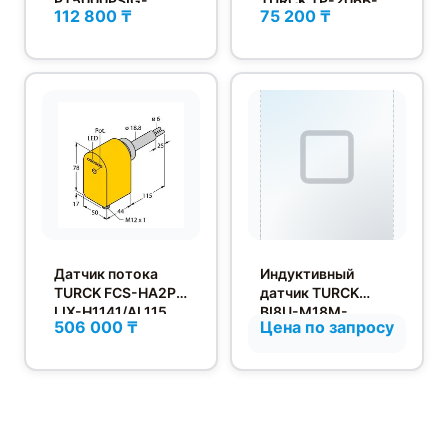
PT5000PSIG-
TURCK TP-206B-
112 800 ₸
75 200 ₸
2003-I2-DA91
CF-H1141-
L200/D805
Датчик потока
Индуктивный
TURCK FCS-HA2P-
датчик TURCK
LIX-H1141/AL115
BI8U-M18M-
506 000 ₸
Цена по запросу
VP44X-H1141