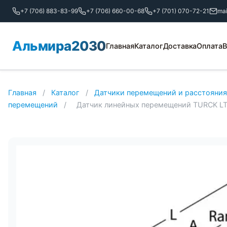
+7 (706) 883-83-99
+7 (706) 660-00-68
+7 (701) 070-72-21
ma
Альмира2030
Главная
Каталог
Доставка
Оплата
В
Главная
/
Каталог
/
Датчики перемещений и расстояния
перемещений
/
Датчик линейных перемещений TURCK L