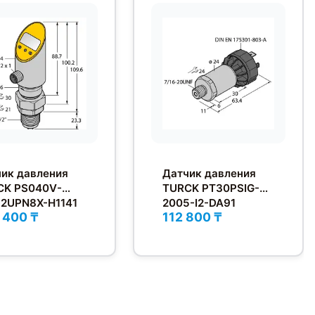
ик давления
Датчик давления
CK PS040V-
TURCK PT30PSIG-
-2UPN8X-H1141
2005-I2-DA91
 400 ₸
112 800 ₸