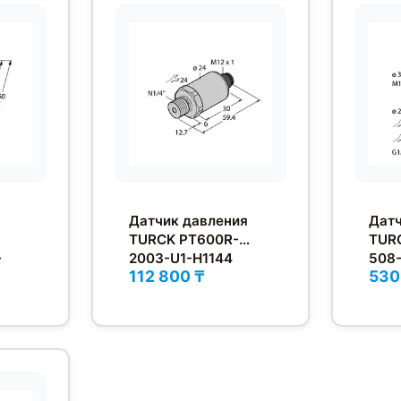
Датчик давления
Датч
TURCK PT600R-
TUR
-
2003-U1-H1144
508
112 800 ₸
530