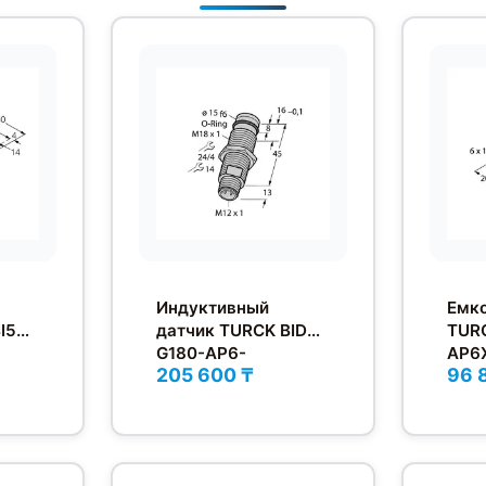
Индуктивный
Емко
I5U-
датчик TURCK BID2-
TURC
G180-AP6-
AP6
205 600 ₸
96 
H1141/S212