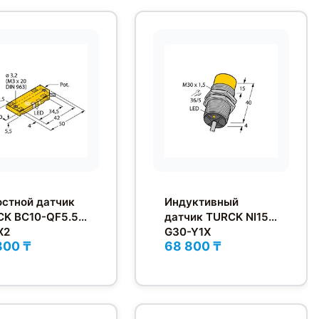
стной датчик
Индуктивный
K BC10-QF5.5-
датчик TURCK NI15-
X2
G30-Y1X
800 ₸
68 800 ₸