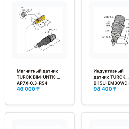
Магнитный датчик
Индуктивный
TURCK BIM-UNTK-
датчик TURCK
AP7X-0.3-RS4
BI15U-EM30WD
46 000 ₸
98 400 ₸
AN6X