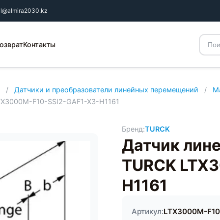
il@almira2030.kz
озврат
Контакты
/
Датчики и преобразователи линейных перемещений
/
М
TX3000M-F10-SSI2-GAF1-X3-H1161
Бренд:
TURCK
Датчик лин
TURCK LTX3
H1161
Артикул:
LTX3000M-F10