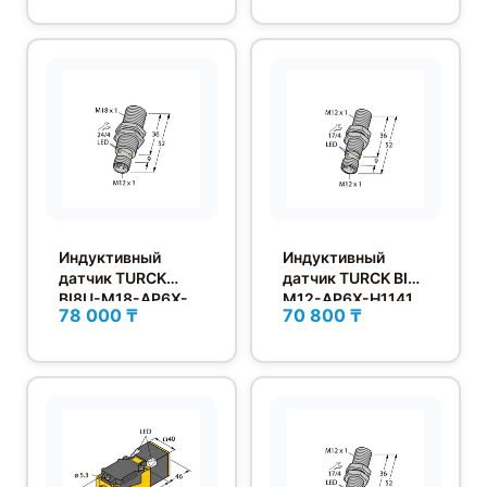
Индуктивный
Индуктивный
датчик TURCK
датчик TURCK BI4-
BI8U-M18-AP6X-
M12-AP6X-H1141
78 000 ₸
70 800 ₸
H1141