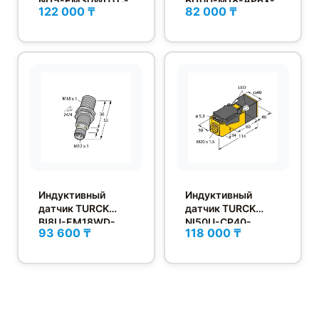
NI15-EM30WDTC-
BI10U-M18-AP6X-
122 000 ₸
82 000 ₸
Y1X
H1141
Индуктивный
Индуктивный
датчик TURCK
датчик TURCK
BI8U-EM18WD-
NI50U-CP40-
93 600 ₸
118 000 ₸
AP6X-H1141
AP6X2