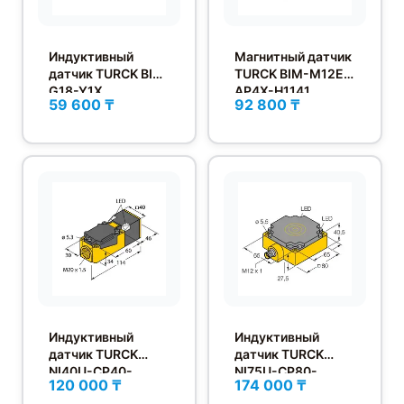
Индуктивный
Магнитный датчик
датчик TURCK BI5-
TURCK BIM-M12E-
G18-Y1X
AP4X-H1141
59 600 ₸
92 800 ₸
Индуктивный
Индуктивный
датчик TURCK
датчик TURCK
NI40U-CP40-
NI75U-CP80-
120 000 ₸
174 000 ₸
VP4X2
AP6X2-H1141