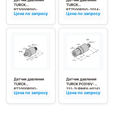
TURCK
TURCK
PT3000PSIG-
PT7500PSIG-2014-
Цена по запросу
Цена по запросу
2014-I2-H1143
I2-H1143
Датчик давления
Датчик давления
TURCK
TURCK PC016V-
PT2000PSIG-
211-2UPN8X-H1141
Цена по запросу
Цена по запросу
2014-I2-H1143/X