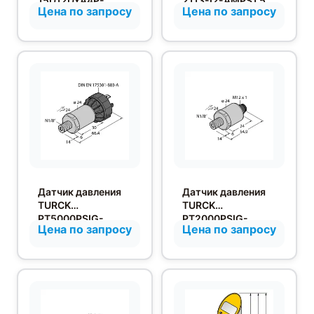
15D12DYA4P-
2113-I2-AMPS1.5
Цена по запросу
Цена по запросу
LIUP8X-
H1141/S1352
Датчик давления
Датчик давления
TURCK
TURCK
PT5000PSIG-
PT2000PSIG-
Цена по запросу
Цена по запросу
2014-I2-DA91/X
2014-I2-H1143