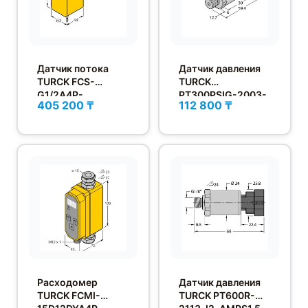
Датчик потока
Датчик давления
TURCK FCS-
TURCK
G1/2A4P-
PT300PSIG-2003-
405 200 ₸
112 800 ₸
VRX/230VAC
U1-H1141
Расходомер
Датчик давления
TURCK FCMI-
TURCK PT600R-