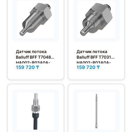
Датчик потока
Датчик потока
Balluff BFF T7048-
Balluff BFF T7031-
HA002-R03A0A-
HA002-R03A0A-
159 720 ₸
159 720 ₸
S4
S4