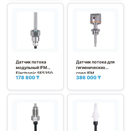
Датчик потока
Датчик потока для
модульный IFM
гигиенических
Electronic SF5350
сред IFM
178 800 ₸
386 000 ₸
Electronic SI6000