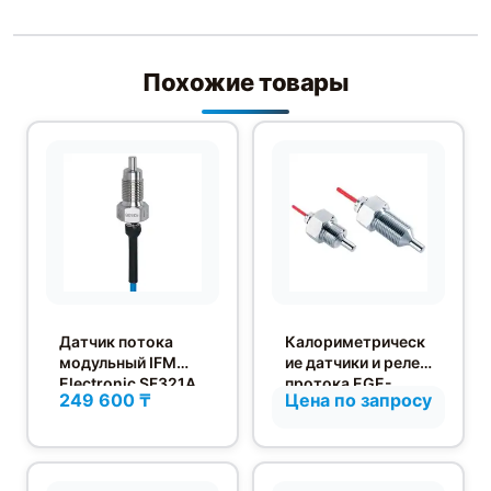
Похожие товары
Датчик потока
Калориметрическ
модульный IFM
ие датчики и реле
Electronic SF321A
протока EGE-
249 600 ₸
Цена по запросу
Elektronik серии
ST в
высокотемперату
рном исполнении