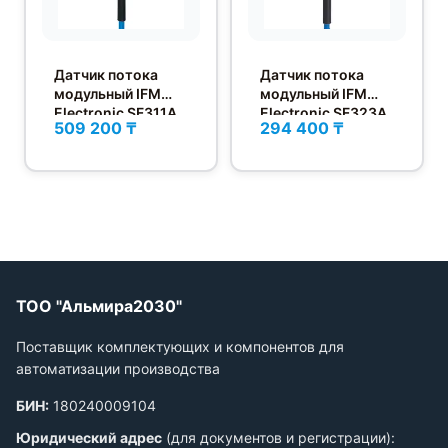
Датчик потока
Датчик потока
модульный IFM
модульный IFM
Electronic SF311A
Electronic SF323A
509 200 ₸
294 400 ₸
ТОО "Альмира2030"
Поставщик комплектующих и компонентов для
автоматизации производства
БИН:
180240009104
Юридический адрес
(для документов и регистрации):