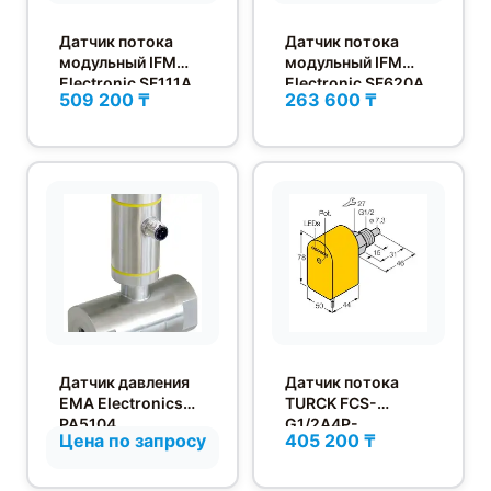
Датчик потока
Датчик потока
модульный IFM
модульный IFM
Electronic SF111A
Electronic SF620A
509 200 ₸
263 600 ₸
Датчик давления
Датчик потока
EMA Electronics
TURCK FCS-
PA5104
G1/2A4P-
Цена по запросу
405 200 ₸
VRX/230VAC