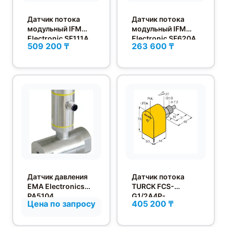
Датчик потока
Датчик потока
модульный IFM
модульный IFM
Electronic SF111A
Electronic SF620A
509 200 ₸
263 600 ₸
Датчик давления
Датчик потока
EMA Electronics
TURCK FCS-
PA5104
G1/2A4P-
Цена по запросу
405 200 ₸
VRX/230VAC