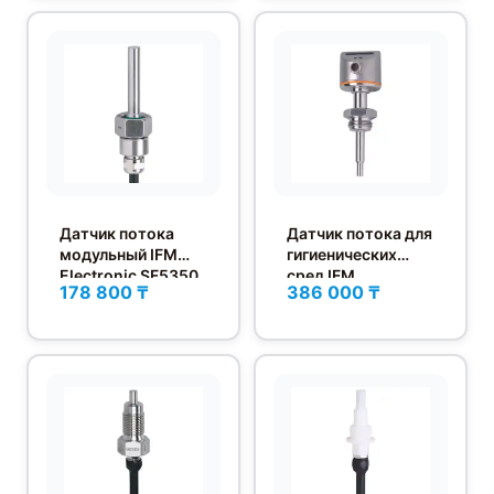
Датчик потока
Датчик потока для
модульный IFM
гигиенических
Electronic SF5350
сред IFM
178 800 ₸
386 000 ₸
Electronic SI6000