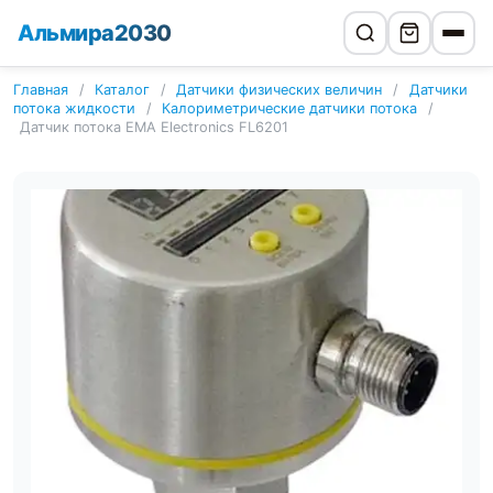
Альмира2030
Главная
/
Каталог
/
Датчики физических величин
/
Датчики
потока жидкости
/
Калориметрические датчики потока
/
Датчик потока EMA Electronics FL6201