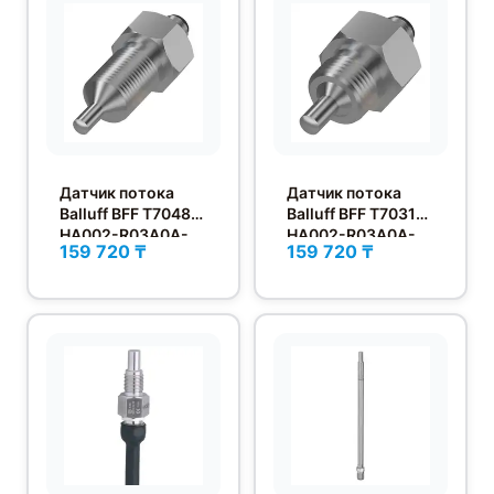
Датчик потока
Датчик потока
Balluff BFF T7048-
Balluff BFF T7031-
HA002-R03A0A-
HA002-R03A0A-
159 720 ₸
159 720 ₸
S4
S4