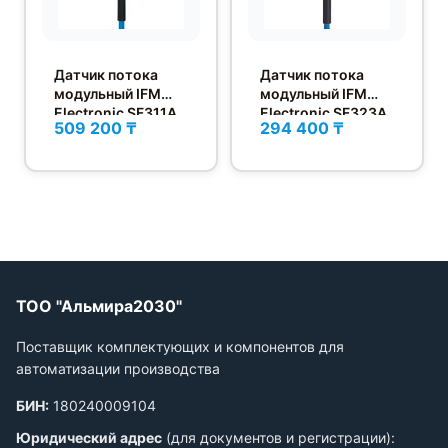
Датчик потока
Датчик потока
модульный IFM
модульный IFM
Electronic SF311A
Electronic SF323A
509 200 ₸
294 400 ₸
ТОО "Альмира2030"
Поставщик комплектующих и компонентов для
автоматизации производства
БИН:
180240009104
Юридический адрес
(для документов и регистрации):