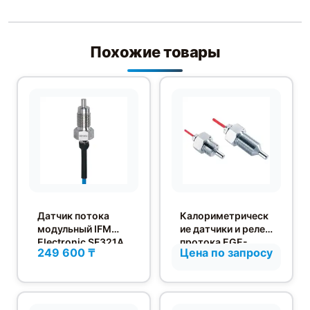
Похожие товары
Датчик потока
Калориметрическ
модульный IFM
ие датчики и реле
Electronic SF321A
протока EGE-
249 600 ₸
Цена по запросу
Elektronik серии
ST в
высокотемперату
рном исполнении