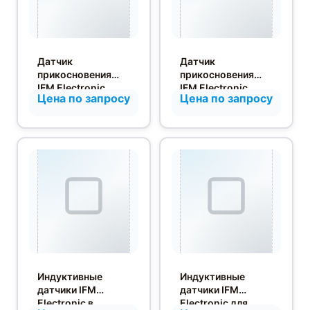
Датчик
Датчик
прикосновения
прикосновения
IFM Electronic
IFM Electronic
Цена по запросу
Цена по запросу
KT5309
KT5111
Индуктивные
Индуктивные
датчики IFM
датчики IFM
Electronic в
Electronic для