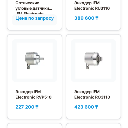
Оптические
Энкодер IFM
угловые датчики
Electronic RU3110
IFM Electronic
Цена по запросу
389 600 ₸
серии OPL
Энкодер IFM
Энкодер IFM
Electronic RVP510
Electronic RO3110
227 200 ₸
423 600 ₸