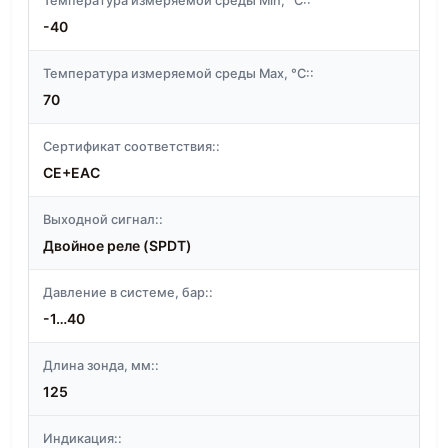
Температура измеряемой среды Min, °C::
-40
Температура измеряемой среды Max, °C::
70
Сертификат соответствия::
CE+EAC
Выходной сигнал::
Двойное реле (SPDT)
Давление в системе, бар::
-1…40
Длина зонда, мм::
125
Индикация::