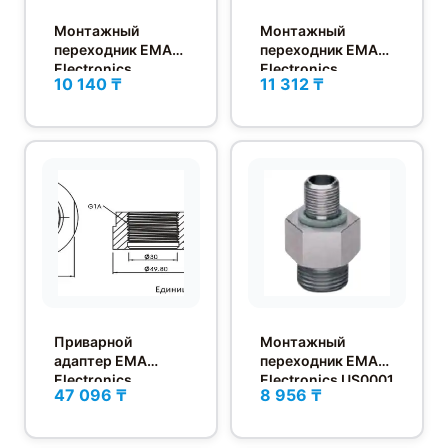
Монтажный
Монтажный
переходник EMA
переходник EMA
Electronics
Electronics
10 140 ₸
11 312 ₸
US0003
US0007
Приварной
Монтажный
адаптер EMA
переходник EMA
Electronics
Electronics US0001
47 096 ₸
8 956 ₸
US0065