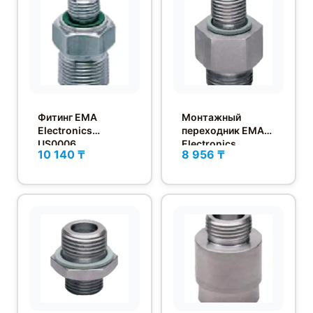
Фитинг EMA
Монтажный
Electronics
переходник EMA
US0006
Electronics
10 140 ₸
8 956 ₸
US0002