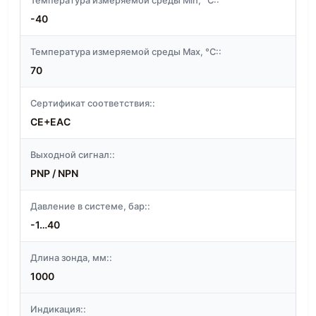
Температура измеряемой среды Min, °C::
-40
Температура измеряемой среды Max, °C::
70
Сертификат соответствия::
CE+EAC
Выходной сигнал::
PNP / NPN
Давление в системе, бар::
-1…40
Длина зонда, мм::
1000
Индикация::