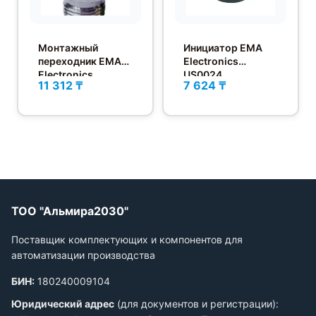
Монтажный
Инициатор EMA
переходник EMA
Electronics
Electronics
US0024
11 312 ₸
7 624 ₸
US0009
ТОО "Альмира2030"
Поставщик комплектующих и компонентов для
автоматизации производства
БИН:
180240009104
Юридический адрес
(для документов и регистрации):