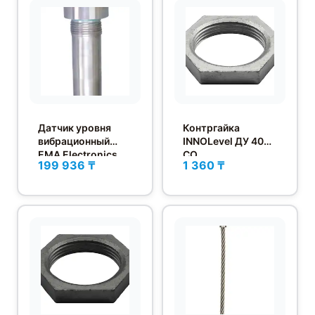
Датчик уровня
Контргайка
вибрационный
INNOLevel ДУ 40
EMA Electronics
CO
199 936 ₸
1 360 ₸
VRM11AB02006