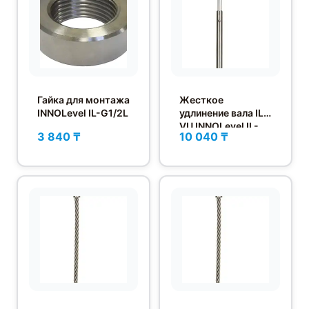
Гайка для монтажа
Жесткое
INNOLevel IL-G1/2L
удлинение вала IL-
VU INNOLevel IL-
3 840 ₸
10 040 ₸
001