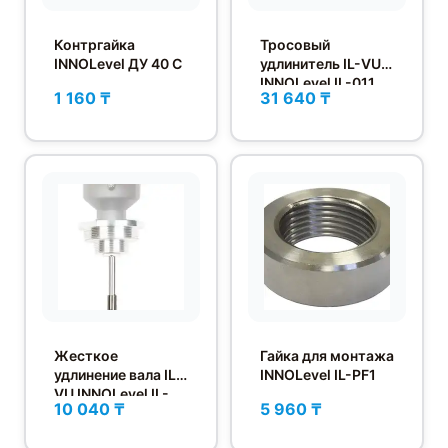
Контргайка
Тросовый
INNOLevel ДУ 40 C
удлинитель IL-VU
INNOLevel IL-011
1 160 ₸
31 640 ₸
Жесткое
Гайка для монтажа
удлинение вала IL-
INNOLevel IL-PF1
VU INNOLevel IL-
10 040 ₸
5 960 ₸
002