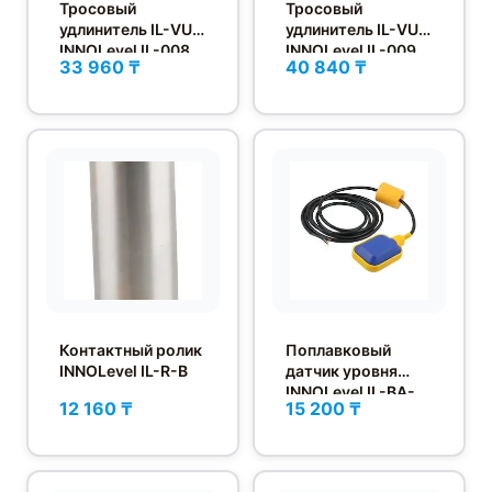
Тросовый
Тросовый
удлинитель IL-VU
удлинитель IL-VU
INNOLevel IL-008
INNOLevel IL-009
33 960 ₸
40 840 ₸
Контактный ролик
Поплавковый
INNOLevel IL-R-B
датчик уровня
INNOLevel IL-BA-
12 160 ₸
15 200 ₸
W-P-10