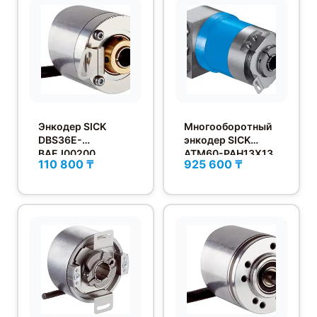
Энкодер SICK
Многооборотный
DBS36E-
энкодер SICK
BAEJ00200
ATM60-PAH13X13
110 800 ₸
925 600 ₸