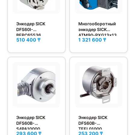
Энкодер SICK
Многооборотный
DFS60I-
энкодер SICK
BEPC65536
ATM90-PXG13x13
510 400 ₸
1 321 600 ₸
Энкодер SICK
Энкодер SICK
DFS60B-
DFS60B-
S4PA10000
TEEL01000
293 600 ₸
253 200 ₸