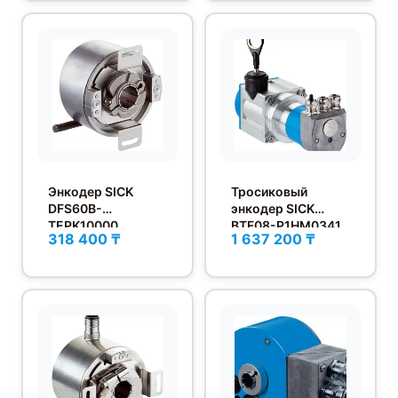
Энкодер SICK
Тросиковый
DFS60B-
энкодер SICK
TEPK10000
BTF08-P1HM0341
318 400 ₸
1 637 200 ₸