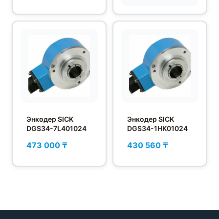
Энкодер SICK
Энкодер SICK
DGS34-7L401024
DGS34-1HK01024
473 000 ₸
430 560 ₸