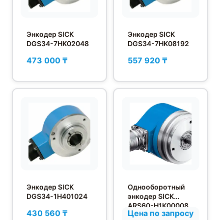
Энкодер SICK
Энкодер SICK
DGS34-7HK02048
DGS34-7HK08192
473 000 ₸
557 920 ₸
Энкодер SICK
Однооборотный
DGS34-1H401024
энкодер SICK
ARS60-H1K00008
430 560 ₸
Цена по запросу