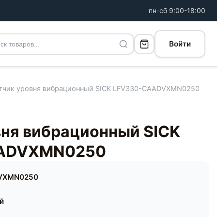
пн-сб 9:00-18:00
Войти
тчик уровня вибрационный SICK LFV330-CAADVXMN0250
вня вибрационный SICK
ADVXMN0250
VXMN0250
ей