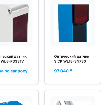
ческий датчик
Оптический датчик
K WL8-P3331V
SICK WL18-3N730
а по запросу
97 040 ₸