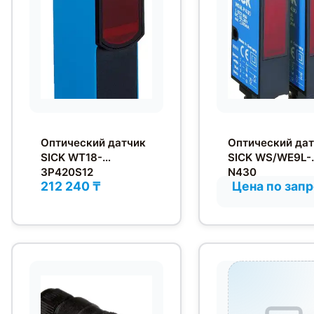
Оптический датчик
Оптический да
SICK WT18-
SICK WS/WE9L-
3P420S12
N430
212 240 ₸
Цена по зап