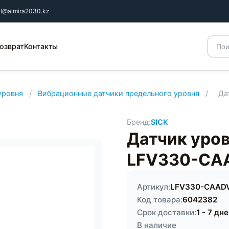
il@almira2030.kz
озврат
Контакты
уровня
/
Вибрационные датчики предельного уровня
/
Да
Бренд:
SICK
Датчик уро
LFV330-CA
Артикул:
LFV330-CAAD
Код товара:
6042382
Срок доставки:
1 - 7 дн
В наличие