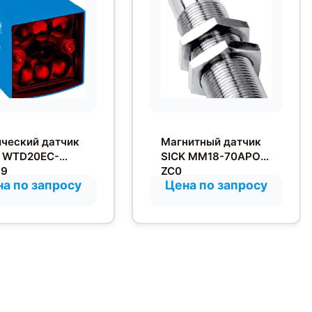
ческий датчик
Магнитный датчик
K WTD20EC-
SICK MM18-70APO-
19
ZC0
а по запросу
Цена по запросу