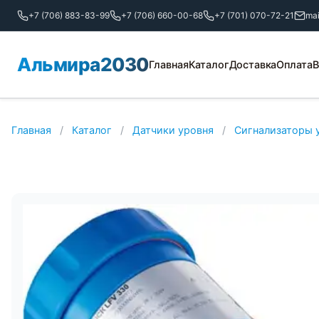
+7 (706) 883-83-99
+7 (706) 660-00-68
+7 (701) 070-72-21
ma
Альмира2030
Главная
Каталог
Доставка
Оплата
В
Главная
/
Каталог
/
Датчики уровня
/
Сигнализаторы 