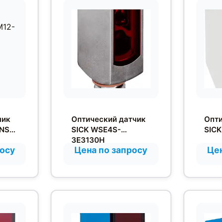
чик
Оптический датчик
Опти
NS-
SICK WSE4S-
SIC
3E3130H
росу
Цена по запросу
Цен