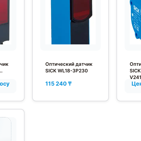
тчик
Оптический датчик
Опти
SICK WL18-3P230
SIC
V24
росу
115 240 ₸
Цен