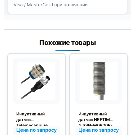
Visa / MasterCard при получении
Похожие товары
Индуктивный
Индуктивный
датчик
датчик NEFTIM
Telemecanique
NISSN-M0806P-
Цена по запросу
Цена по запросу
XS630B1PAL01U78
O3S2