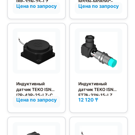
I8P-32N-25-LZ
NISSN-M0806C-
Цена по запросу
Цена по запросу
C2U2
Индуктивный
Индуктивный
датчик ТЕКО ISN
датчик ТЕКО ISN
I7P-43P-25-LZ-C
FT7A-31N-15-LZ
Цена по запросу
12 120 ₸