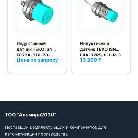
Индуктивный
Индуктивный
датчик ТЕКО ISN
датчик ТЕКО ISN
FC72A-31P-20-
F4A-32PS-8-L-P-3
Цена по запросу
13 200 ₸
LS402
ТОО "Альмира2030"
Поставщик комплектующих и компонентов для
автоматизации производства