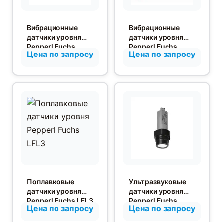
Вибрационные
Вибрационные
датчики уровня
датчики уровня
Pepperl Fuchs
Pepperl Fuchs
Цена по запросу
Цена по запросу
Vibracon Mini LVL
Vibracon LVL T1
A
Поплавковые
Ультразвуковые
датчики уровня
датчики уровня
Pepperl Fuchs LFL3
Pepperl Fuchs
Цена по запросу
Цена по запросу
LUC4T