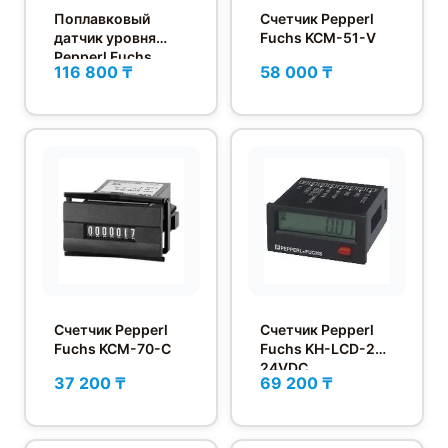
Поплавковый
Счетчик Pepperl
датчик уровня
Fuchs KCM-51-V
Pepperl Fuchs
116 800 ₸
58 000 ₸
LFL2-BK-U-PUR15-
EMS
Счетчик Pepperl
Счетчик Pepperl
Fuchs KCM-70-C
Fuchs KH-LCD-24-
24VDC
37 200 ₸
69 200 ₸