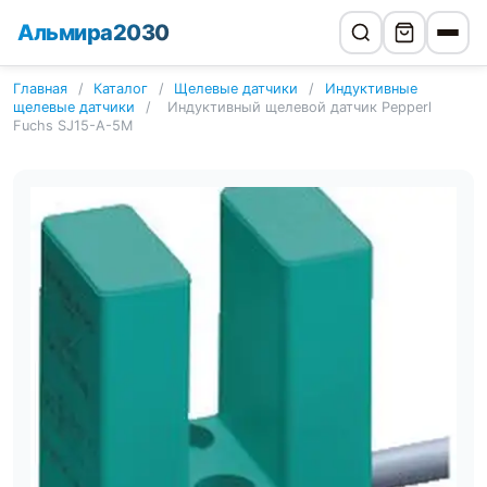
Альмира2030
Главная
/
Каталог
/
Щелевые датчики
/
Индуктивные
щелевые датчики
/
Индуктивный щелевой датчик Pepperl
Fuchs SJ15-A-5M