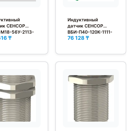
уктивный
Индуктивный
чик СЕНСОР
датчик СЕНСОР
М18-56У-2113-
ВБИ-П40-120К-1111-
616 ₸
76 128 ₸
З