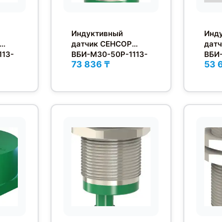
Индуктивный
Инд
датчик СЕНСОР
дат
113-
ВБИ-М30-50Р-1113-
ВБИ-
73 836 ₸
53 
СА.51
С.51