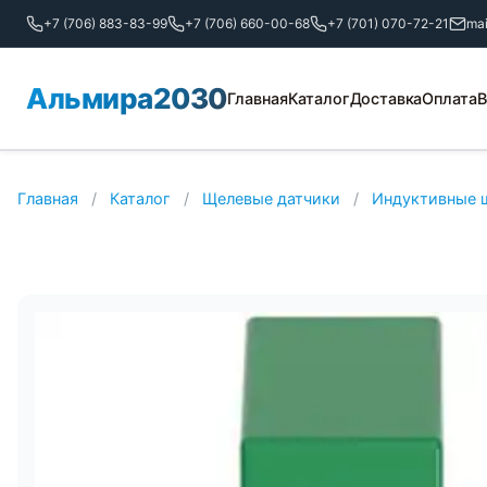
+7 (706) 883-83-99
+7 (706) 660-00-68
+7 (701) 070-72-21
ma
Альмира2030
Главная
Каталог
Доставка
Оплата
В
Главная
/
Каталог
/
Щелевые датчики
/
Индуктивные 