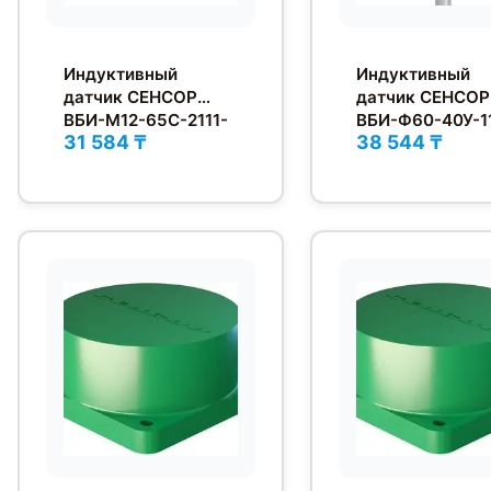
Индуктивный
Индуктивный
датчик СЕНСОР
датчик СЕНСОР
ВБИ-М12-65С-2111-
ВБИ-Ф60-40У-1
31 584 ₸
38 544 ₸
З
З