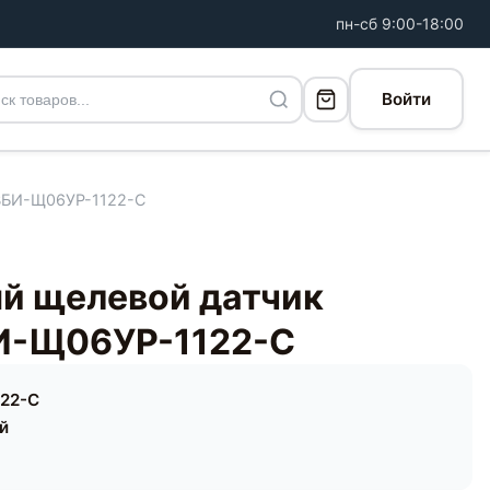
пн-сб 9:00-18:00
Войти
ВБИ-Щ06УР-1122-С
й щелевой датчик
И-Щ06УР-1122-С
22-С
ей