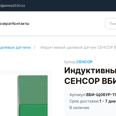
il@almira2030.kz
озврат
Контакты
щелевые датчики
/
Индуктивный щелевой датчик СЕНСОР 
Бренд:
СЕНСОР
Индуктивны
СЕНСОР ВБ
Артикул:
ВБИ-Щ06УР-11
Срок доставки:
1 - 7 дн
В наличие