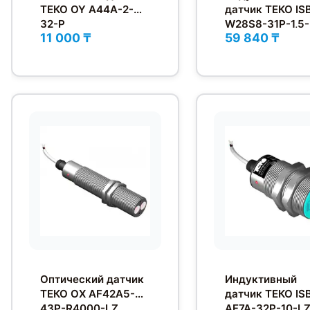
ТЕКО OY A44A-2-
датчик ТЕКО IS
32-P
W28S8-31P-1,5
11 000 ₸
59 840 ₸
Оптический датчик
Индуктивный
ТЕКО OX AF42A5-
датчик ТЕКО IS
43P-R4000-LZ
AF7A-32P-10-L