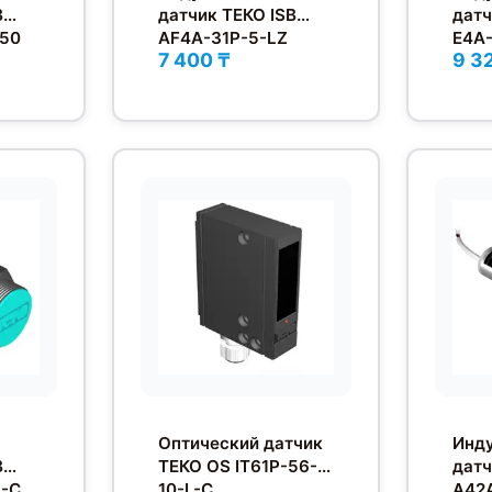
B
датчик ТЕКО ISB
датч
-50
AF4A-31P-5-LZ
E4A-
7 400 ₸
9 3
Оптический датчик
Инд
B
ТЕКО OS IT61P-56-
датч
Z-C
10-L-C
A42A