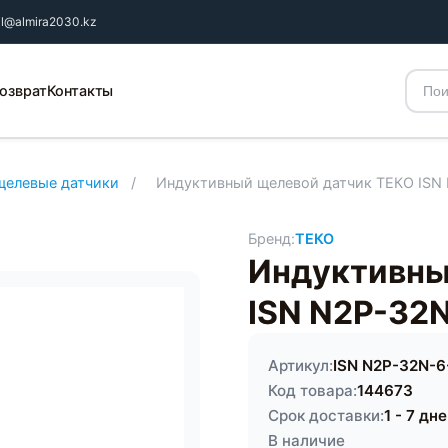
il@almira2030.kz
озврат
Контакты
щелевые датчики
/
Индуктивный щелевой датчик ТЕКО ISN
Бренд:
ТЕКО
Индуктивны
ISN N2P-32
Артикул:
ISN N2P-32N-6
Код товара:
144673
Срок доставки:
1 - 7 дн
В наличие