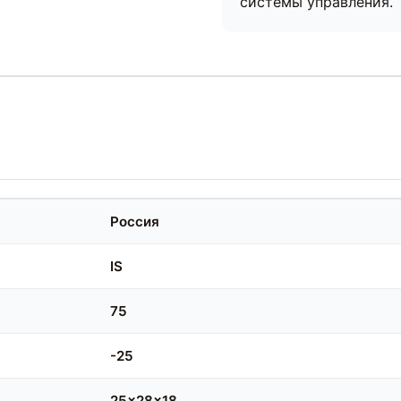
системы управления.
Россия
IS
75
-25
25x28x18