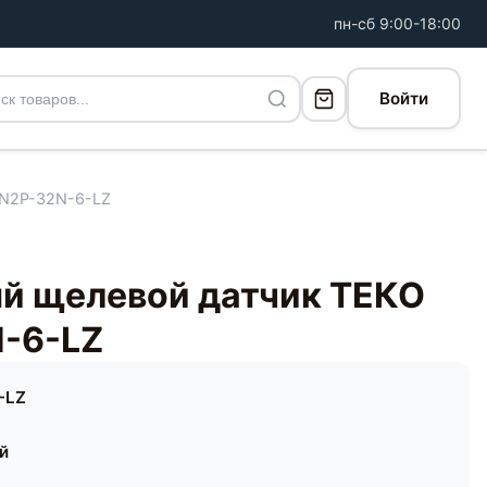
пн-сб 9:00-18:00
Войти
 N2P-32N-6-LZ
й щелевой датчик ТЕКО
N-6-LZ
-LZ
ей