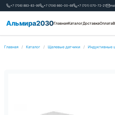
+7 (706) 883-83-99
+7 (706) 660-00-68
+7 (701) 070-72-21
ma
Альмира2030
Главная
Каталог
Доставка
Оплата
В
Главная
/
Каталог
/
Щелевые датчики
/
Индуктивные 