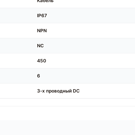
Кабель
IP67
NPN
NC
450
6
3-х проводный DC