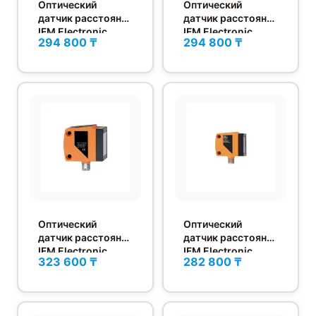
Оптический
Оптический
датчик расстояния
датчик расстояния
IFM Electronic
IFM Electronic
294 800 ₸
294 800 ₸
O1D101
O1D155
Оптический
Оптический
датчик расстояния
датчик расстояния
IFM Electronic
IFM Electronic
323 600 ₸
282 800 ₸
O1D106
O1D102