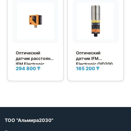
Оптический
Оптический
датчик расстояния
датчик IFM
IFM Electronic
Electronic OID200
294 800 ₸
165 200 ₸
O1D105
ТОО "Альмира2030"