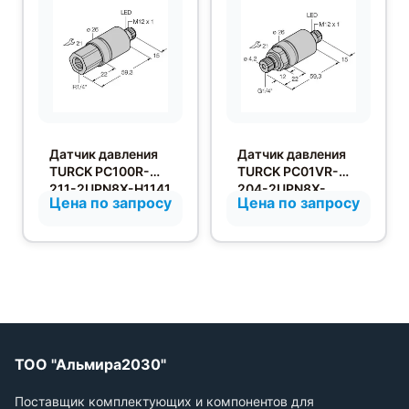
Датчик давления
Датчик давления
TURCK PC100R-
TURCK PC01VR-
211-2UPN8X-H1141
204-2UPN8X-
Цена по запросу
Цена по запросу
H1141
ТОО "Альмира2030"
Поставщик комплектующих и компонентов для