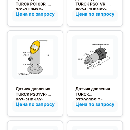
TURCK PC100R-
TURCK PS01VR-
201-2UPN8X-
607-LI2UPN8X-
Цена по запросу
Цена по запросу
H1141
H1141
Датчик давления
Датчик давления
TURCK PS01VR-
TURCK
607-2UPN8X-
PT2000PSIG-
Цена по запросу
Цена по запросу
H1141
2014-I2-DA91/X