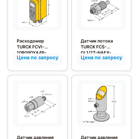
Расходомер
Датчик потока
TURCK FCVI-
TURCK FCS-
10R09DYA4P-
GL1/2T-NAEX-
Цена по запросу
Цена по запросу
LIUP8X-H1141
H1141
Датчик давления
Датчик давления