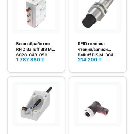
Блок обработки
RFID головка
RFID Balluff BIS M-
чтения/записи
6028-048-050-
Balluff BIS M-304-
1 787 880 ₸
214 200 ₸
06-ST28
001-S115