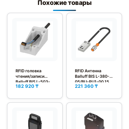
Похожие товары
RFID головка
RFID Антенна
чтения/записи
Balluff BIS L-380-
Balluff BIS L-503-
05/BU-PU1-00,15
182 920 ₸
221 360 ₸
PU1-15