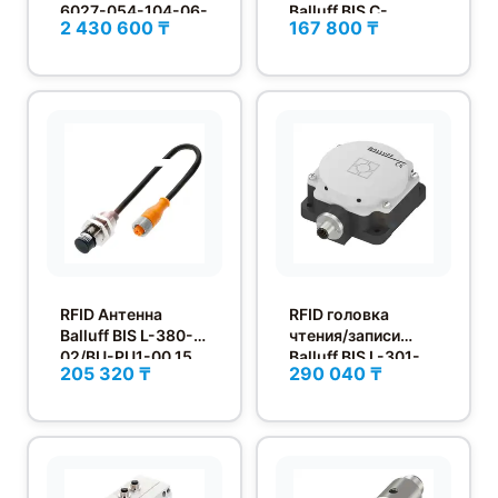
6027-054-104-06-
Balluff BIS C-
2 430 600 ₸
167 800 ₸
ST27
325/05-S4
RFID Антенна
RFID головка
Balluff BIS L-380-
чтения/записи
02/BU-PU1-00,15
Balluff BIS L-301-
205 320 ₸
290 040 ₸
S115