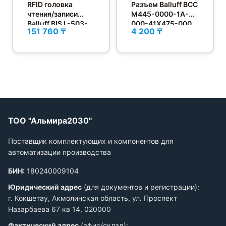
RFID головка
Разъем Balluff BCC
чтения/записи
M445-0000-1A-
Balluff BIS L-503-
000-41X475-000
151 760 ₸
4 200 ₸
PU1-10
ТОО "Альмира2030"
Поставщик комплектующих и компонентов для
автоматизации производства
БИН:
180240009104
Юридический адрес
(для документов и регистрации):
г. Кокшетау, Акмолинская область, ул. Проспект
Назарбаева 67 кв 14, 020000
Фактический адрес
(офис/склад):