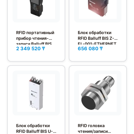
RFID портативный
Блок обработки
прибор чтения-
RFID Balluff BIS Z-
записи Balluff BIS
EL-001-ETHERNET
2 349 520 ₸
656 080 ₸
L-870-1-008-X-
001
Блок обработки
RFID головка
RFID Balluff BIS U-
чтения/записи