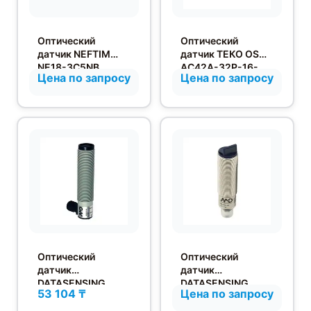
Оптический
Оптический
датчик NEFTIM
датчик ТЕКО OS
NE18-3C5NB
AC42A-32P-16-
Цена по запросу
Цена по запросу
LZS4
Оптический
Оптический
датчик
датчик
DATASENSING
DATASENSING
53 104 ₸
Цена по запросу
MSR/00-0K
FBLD/BP-3E