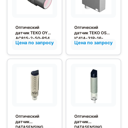
Оптический
Оптический
датчик ТЕКО OY
датчик ТЕКО OS
AC81S-2-50-PS4
IC41A-31P-16-
Цена по запросу
Цена по запросу
LES4-K
Оптический
Оптический
датчик
датчик
DATASENSING
DATASENSING