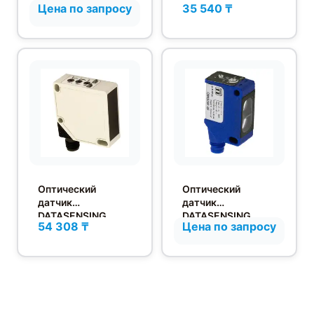
Цена по запросу
35 540 ₸
FBLH/X0-3E
FAIH/00-2A
Оптический
Оптический
датчик
датчик
DATASENSING
DATASENSING
54 308 ₸
Цена по запросу
Q50ID/B0-0E
QMRD/0P-0F