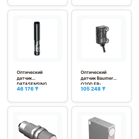
Оптический
Оптический
датчик
датчик Baumer
DATASENSING
O200.ER-
46 176 ₸
105 248 ₸
DMR/0N-1H
GD1E.72NV/H006_T
003