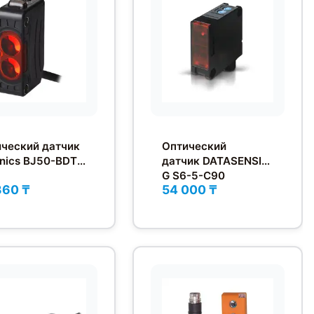
ческий датчик
Оптический
nics BJ50-BDT-
датчик DATASENSIN
G S6-5-C90
360 ₸
54 000 ₸