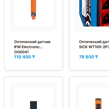
Оптический датчик
Оптический да
IFM Electronic
SICK WT100-2P
OG0041
110 400 ₸
78 800 ₸