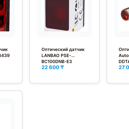
тчик
Оптический датчик
Опти
3439
LANBAO PSE-
Auto
BC100DNB-E3
DDT
22 600 ₸
27 