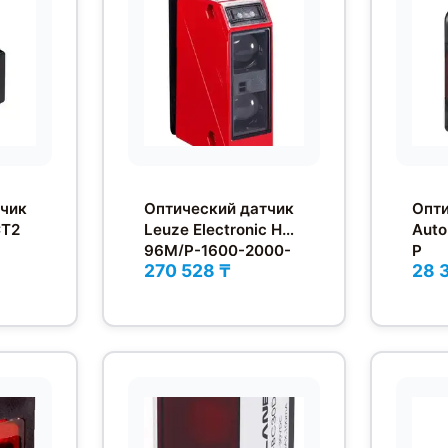
тчик
Оптический датчик
Опти
CT2
Leuze Electronic HRT
Auto
96M/P-1600-2000-
P
270 528 ₸
28 
42