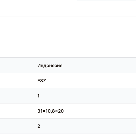
Индонезия
E3Z
1
31x10,8x20
2