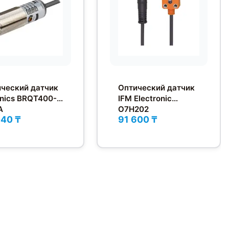
ческий датчик
Оптический датчик
nics BRQT400-
IFM Electronic
A
O7H202
040 ₸
91 600 ₸