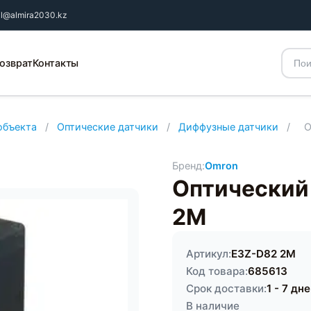
il@almira2030.kz
озврат
Контакты
объекта
/
Оптические датчики
/
Диффузные датчики
/
О
Бренд:
Omron
Оптический
2M
Артикул:
E3Z-D82 2M
Код товара:
685613
Срок доставки:
1 - 7 дн
В наличие