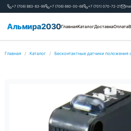
+7 (706) 883-83-99
+7 (706) 660-00-68
+7 (701) 070-72-21
ma
Альмира2030
Главная
Каталог
Доставка
Оплата
В
Главная
/
Каталог
/
Бесконтактные датчики положения 