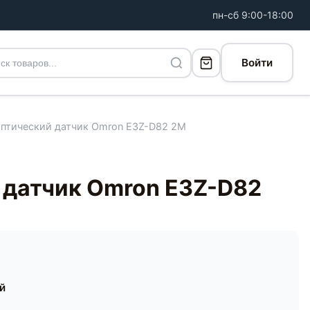
пн-сб 9:00-18:00
Войти
птический датчик Omron E3Z-D82 2M
 датчик Omron E3Z-D82
ей