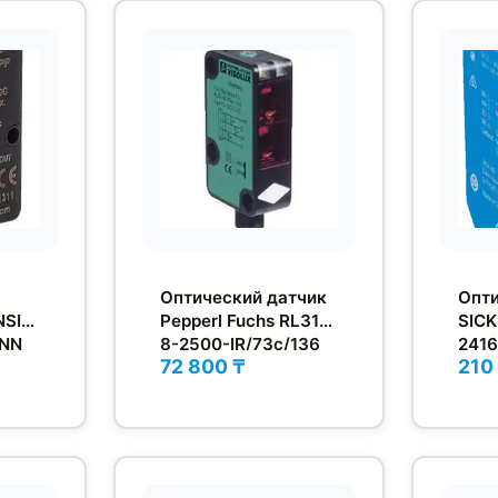
Оптический датчик
Опти
NSIN
Pepperl Fuchs RL31-
SICK
-NN
8-2500-IR/73c/136
2416
72 800 ₸
210