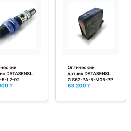
ический
Оптический
ик DATASENSIN
датчик DATASENSIN
-5-L2-92
G S62-PA-5-M05-PP
600 ₸
63 200 ₸