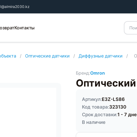
il@almira2030.kz
озврат
Контакты
объекта
/
Оптические датчики
/
Диффузные датчики
/
О
Бренд:
Omron
Оптический
Артикул:
E3Z-LS86
Код товара:
323130
Срок доставки:
1 - 7 дн
В наличие