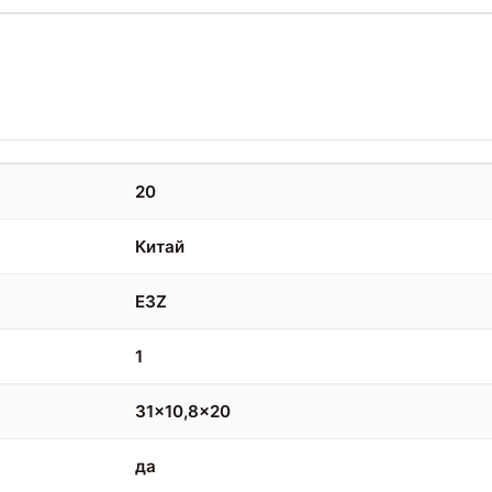
20
Китай
E3Z
1
31x10,8x20
да