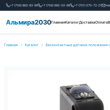
+7 (706) 883-83-99
+7 (706) 660-00-68
+7 (701) 070-72-21
ma
Альмира2030
Главная
Каталог
Доставка
Оплата
В
Главная
/
Каталог
/
Бесконтактные датчики положения 