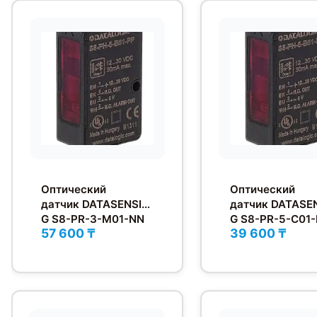
Оптический
Оптический
датчик DATASENSIN
датчик DATASE
G S8-PR-3-M01-NN
G S8-PR-5-C01
57 600 ₸
39 600 ₸