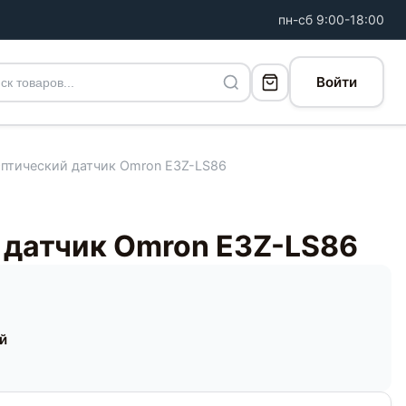
пн-сб 9:00-18:00
Войти
птический датчик Omron E3Z-LS86
 датчик Omron E3Z-LS86
ей