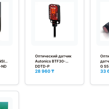
Оптический датчик
Опт
NSIN
Autonics BTF30-
датч
1-ND
DDTD-P
G S5
28 960 ₸
33 