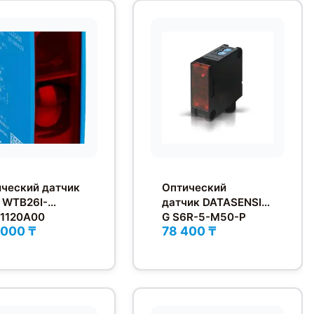
ческий датчик
Оптический
 WTB26I-
датчик DATASENSIN
1120A00
G S6R-5-M50-P
 000 ₸
78 400 ₸