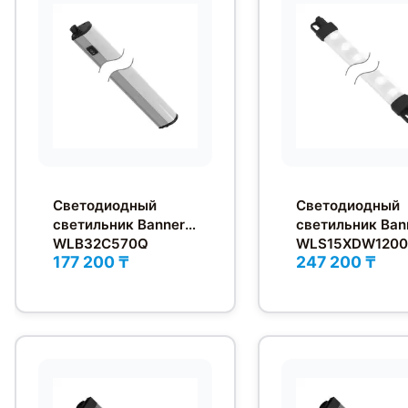
Светодиодный
Светодиодный
светильник Banner
светильник Ban
WLB32C570Q
WLS15XDW120
177 200 ₸
247 200 ₸
2