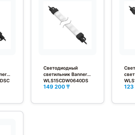
Светодиодный
Све
ner
светильник Banner
свет
0DSC
WLS15CDW0640DS
WLS
149 200 ₸
123
QP
QP