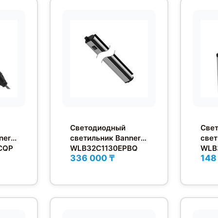
Светодиодный
Све
ner
светильник Banner
свет
CQP
WLB32C1130EPBQ
WLB
336 000 ₸
148