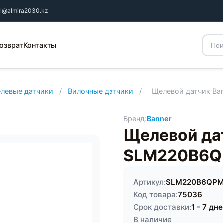
il@almira2030.kz
озврат
Контакты
елевые датчики
/
Вилочные датчики
/
Щелевой датчик B
Бренд:
Banner
Щелевой да
SLM220B6
Артикул:
SLM220B6QP
Код товара:
75036
Срок доставки:
1 - 7 дн
В наличие