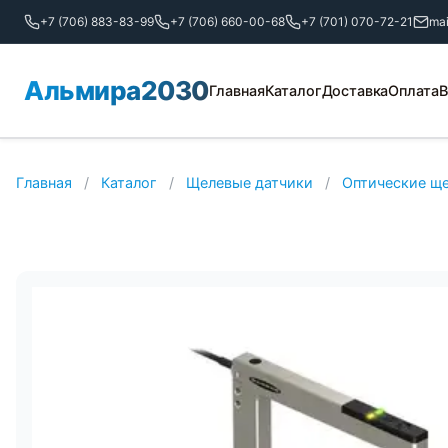
+7 (706) 883-83-99
+7 (706) 660-00-68
+7 (701) 070-72-21
ma
Альмира2030
Главная
Каталог
Доставка
Оплата
В
Главная
/
Каталог
/
Щелевые датчики
/
Оптические щ