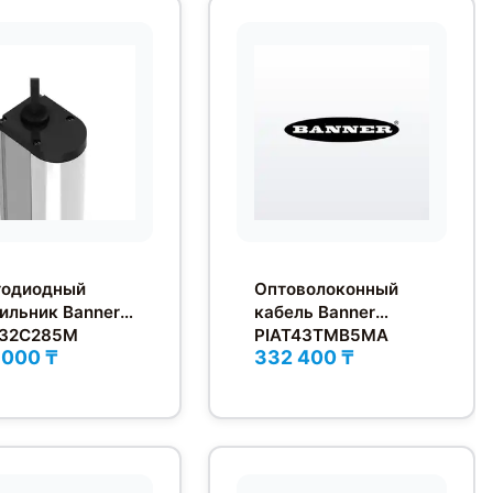
тодиодный
Оптоволоконный
ильник Banner
кабель Banner
32C285M
PIAT43TMB5MA
 000 ₸
332 400 ₸