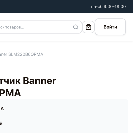
пн-сб 9:00-18:00
Войти
anner SLM220B6QPMA
тчик Banner
QPMA
MA
ей