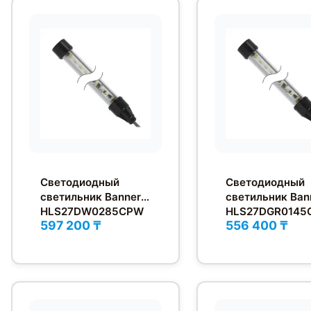
Светодиодный
Светодиодный
светильник Banner
светильник Ban
HLS27DW0285CPW
HLS27DGR0145
597 200 ₸
556 400 ₸
MQP