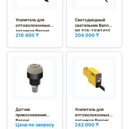
Усилитель для
Светодиодный
оптоволоконных
светильник Banner
датчиков Banner
WLS28-2XW145S
216 400 ₸
204 000 ₸
DF-G2IR-NS-2M
Датчик
Усилитель для
прикосновения
оптоволоконных
Banner
датчиков Banner
Цена по запросу
242 000 ₸
K30APTOXDQ
SM312FVBMHS