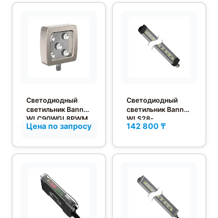
Светодиодный
Светодиодный
светильник Banner
светильник Banner
WLC90WGL8PWM
WLS28-
Цена по запросу
142 800 ₸
Q
2XW145DXQ