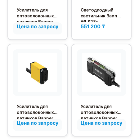
Усилитель для
Светодиодный
оптоволоконных
светильник Banner
датчиков Banner
WLS28-
Цена по запросу
551 200 ₸
SM312FVBMHS
2CW1130DXQ
W/30
Усилитель для
Усилитель для
оптоволоконных
оптоволоконных
датчиков Banner
датчиков Banner
Цена по запросу
Цена по запросу
SM312FP W/30
DF-G3LIR-NI-Q3