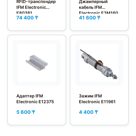
RFID-транспондер
Джамперный
IFM Electronic
кабель IFM
E80381
Electronic E3M160
74 400 ₸
41 600 ₸
Адаптер IFM
Зажим IFM
Electronic E12375
Electronic E11961
5 600 ₸
4 400 ₸