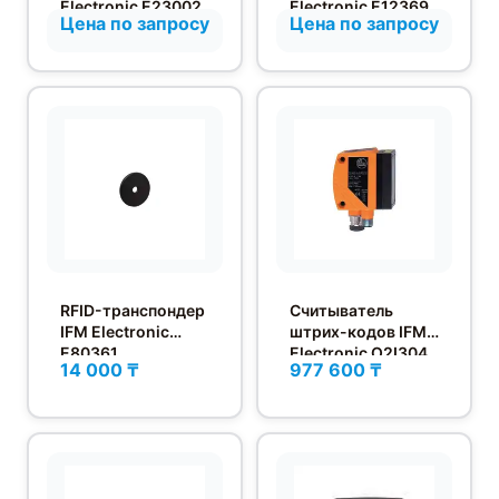
Electronic E23002
Electronic E12369
Цена по запросу
Цена по запросу
RFID-транспондер
Считыватель
IFM Electronic
штрих-кодов IFM
E80361
Electronic O2I304
14 000 ₸
977 600 ₸