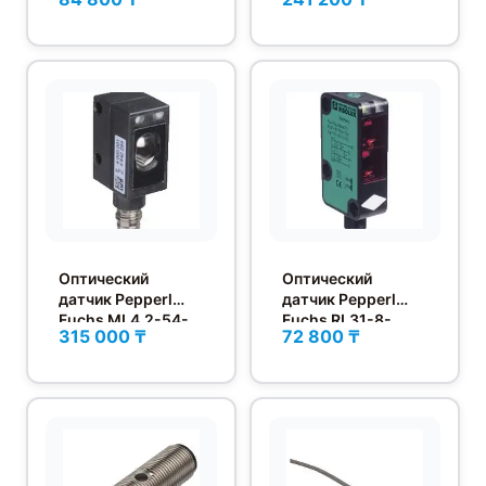
E2
N-150
Оптический
Оптический
датчик Pepperl
датчик Pepperl
Fuchs ML4.2-54-
Fuchs RL31-8-
315 000 ₸
72 800 ₸
F/40b/95/110
2500-
IR/59/73c/136