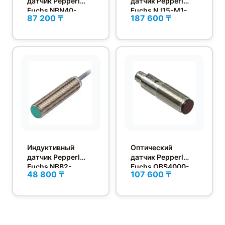
датчик Pepperl
датчик Pepperl
Fuchs NBN40-
Fuchs NJ15-M1-
87 200 ₸
187 600 ₸
U1LK-N0
E2-V1
Индуктивный
Оптический
датчик Pepperl
датчик Pepperl
Fuchs NBB2-
Fuchs OBS4000-
48 800 ₸
107 600 ₸
12GM50-E2
18GM60-E5-V1