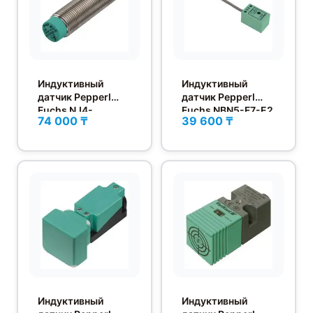
Индуктивный
Индуктивный
датчик Pepperl
датчик Pepperl
Fuchs NJ4-
Fuchs NBN5-F7-E2
74 000 ₸
39 600 ₸
12GM40-E2-V1
Индуктивный
Индуктивный