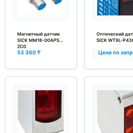
Магнитный датчик
Оптический да
SICK MM18-00APS-
SICK WT9L-P43
ZC0
53 360 ₸
Цена по зап