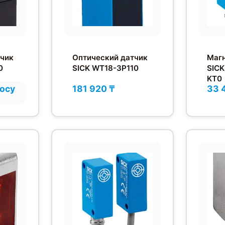
тчик
Оптический датчик
Магн
0
SICK WT18-3P110
SIC
KT0
росу
181 920 ₸
33 