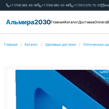
+7 (706) 883-83-99
+7 (706) 660-00-68
+7 (701) 070-72-21
ma
Альмира2030
Главная
Каталог
Доставка
Оплата
В
Главная
/
Каталог
/
Щелевые датчики
/
Оптические щ