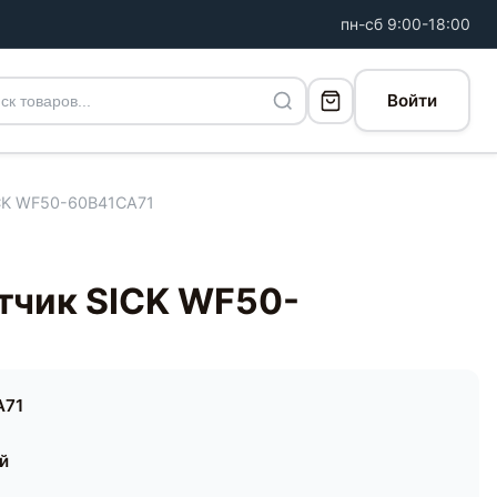
пн-сб 9:00-18:00
Войти
CK WF50-60B41CA71
тчик SICK WF50-
A71
ей