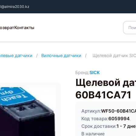
il@almira2030.kz
озврат
Контакты
елевые датчики
/
Вилочные датчики
/
Щелевой датчик SI
Бренд:
SICK
Щелевой да
60B41CA71
Артикул:
WF50-60B41C
Код товара:
6059994
Срок доставки:
1 - 7 дн
В наличие