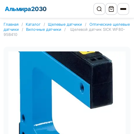
Альмира2030
Главная
/
Каталог
/
Щелевые датчики
/
Оптические щелевые
датчики
/
Вилочные датчики
/
Щелевой датчик SICK WF80-
95B410