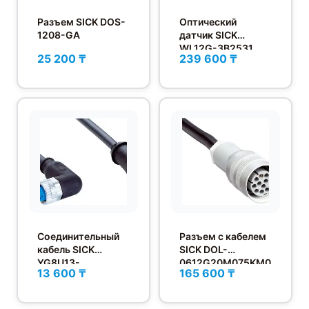
Разъем SICK DOS-
Оптический
1208-GA
датчик SICK
WL12G-3B2531
25 200 ₸
239 600 ₸
Соединительный
Разъем с кабелем
кабель SICK
SICK DOL-
YG8U13-
0612G20M075KM0
13 600 ₸
165 600 ₸
020UA1M2A13