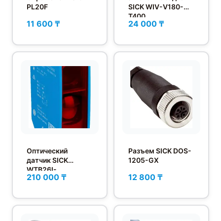
PL20F
SICK WIV-V180-
T400
11 600 ₸
24 000 ₸
Оптический
Разъем SICK DOS-
датчик SICK
1205-GX
WTB26I-
210 000 ₸
12 800 ₸
24161120A00