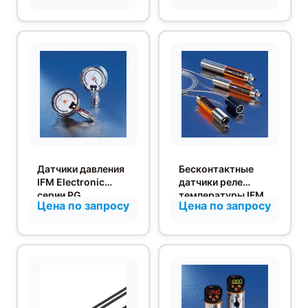
Датчики давления
Бесконтактные
IFM Electronic
датчики реле
серии PG
температуры IFM
Цена по запросу
Цена по запросу
Electronic TW