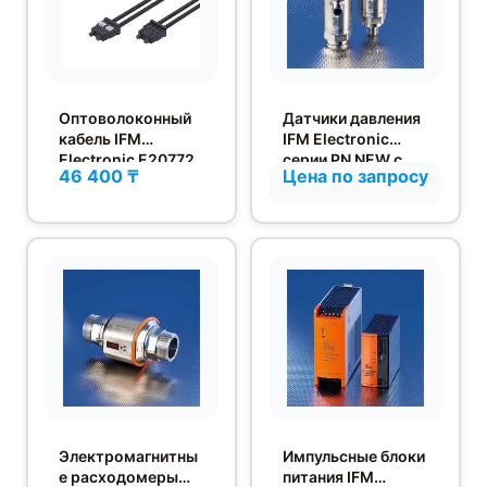
Оптоволоконный
Датчики давления
кабель IFM
IFM Electronic
Electronic E20772
серии PN NEW с
46 400 ₸
Цена по запросу
релейным
выходом
Электромагнитны
Импульсные блоки
е расходомеры
питания IFM