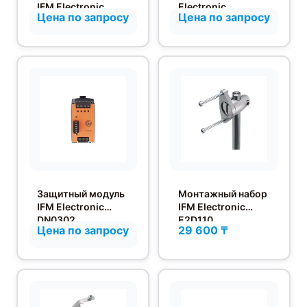
IFM Electronic
Electronic
Цена по запросу
Цена по запросу
SM2000
однофазные, 12 и
24 В
Защитный модуль
Монтажный набор
IFM Electronic
IFM Electronic
DN0302
E2D110
Цена по запросу
29 600 ₸