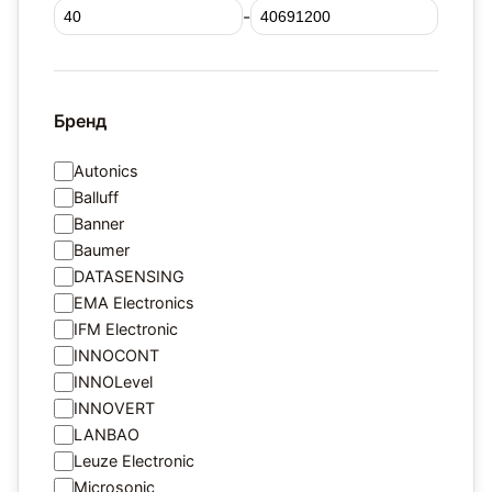
-
Бренд
Autonics
Balluff
Banner
Baumer
DATASENSING
EMA Electronics
IFM Electronic
INNOCONT
INNOLevel
INNOVERT
LANBAO
Leuze Electronic
Microsonic