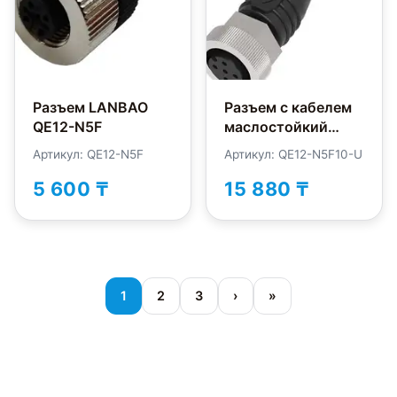
Разъем LANBAO
Разъем с кабелем
QE12-N5F
маслостойкий
LANBAO QE12-
Артикул: QE12-N5F
Артикул: QE12-N5F10-U
N5F10-U
5 600 ₸
15 880 ₸
1
2
3
›
»