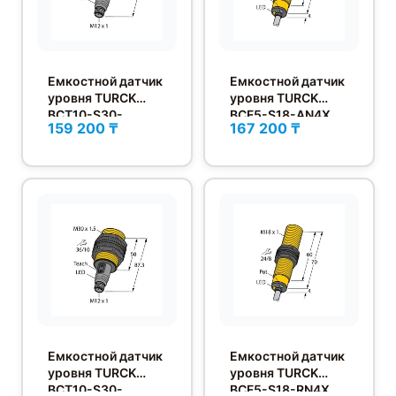
Емкостной датчик
Емкостной датчик
уровня TURCK
уровня TURCK
BCT10-S30-
BCF5-S18-AN4X
159 200 ₸
167 200 ₸
UP6X2T-H1151
Емкостной датчик
Емкостной датчик
уровня TURCK
уровня TURCK
BCT10-S30-
BCF5-S18-RN4X