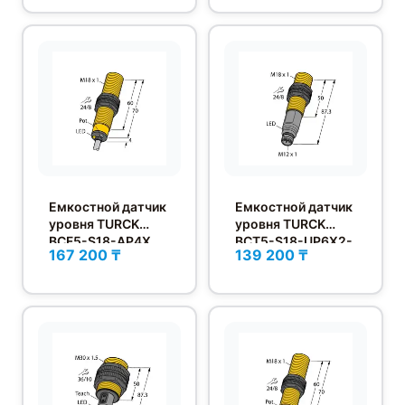
Емкостной датчик
Емкостной датчик
уровня TURCK
уровня TURCK
BCF5-S18-AP4X
BCT5-S18-UP6X2-
167 200 ₸
139 200 ₸
H1151