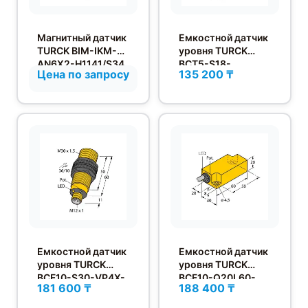
Магнитный датчик
Емкостной датчик
TURCK BIM-IKM-
уровня TURCK
AN6X2-H1141/S34
BCT5-S18-
Цена по запросу
135 200 ₸
UP6X2T-H1151
Емкостной датчик
Емкостной датчик
уровня TURCK
уровня TURCK
BCF10-S30-VP4X-
BCF10-Q20L60-
181 600 ₸
188 400 ₸
H1141
AP4X