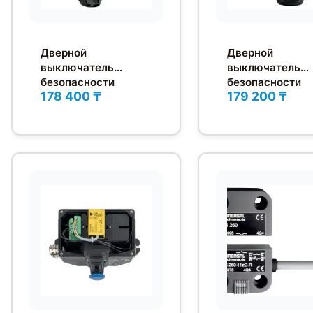
Дверной
Дверной
выключатель
выключатель
безопасности
безопасности
178 400 ₸
179 200 ₸
Schmersal
Schmersal AZM
AZM170SK-02ZRK-
02ZRK-230VAC
2197-24VAC/DC