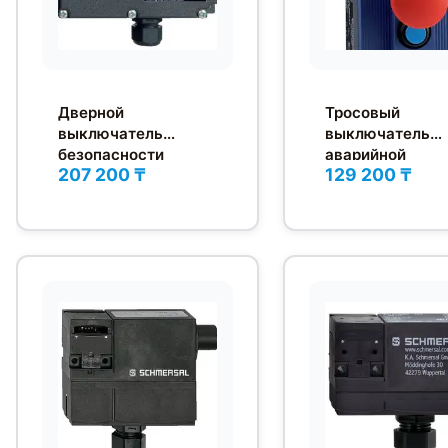
Дверной
Тросовый
выключатель
выключатель
безопасности
аварийной
207 200 ₸
129 200 ₸
Schmersal EX-
остановки
AZM161SK-12/12K-
Schmersal ZQ90
024-3D
02-N