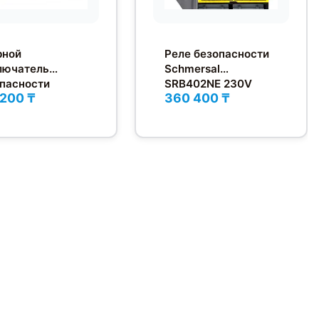
рной
Реле безопасности
лючатель
Schmersal
пасности
SRB402NE 230V
 200 ₸
360 400 ₸
ersal
61CC-12/12RK-
110/230V