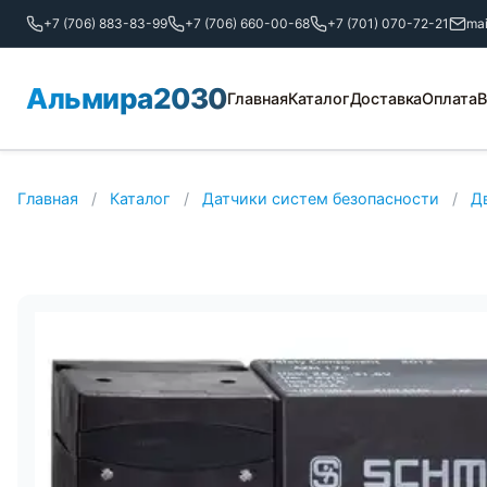
+7 (706) 883-83-99
+7 (706) 660-00-68
+7 (701) 070-72-21
ma
Альмира2030
Главная
Каталог
Доставка
Оплата
В
Главная
/
Каталог
/
Датчики систем безопасности
/
Д