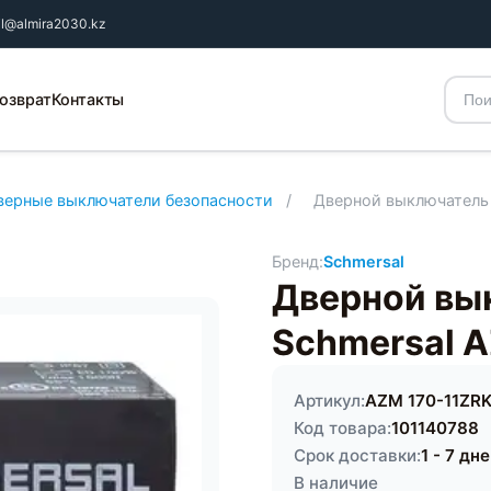
il@almira2030.kz
озврат
Контакты
верные выключатели безопасности
/
Дверной выключатель
Бренд:
Schmersal
Дверной вы
Schmersal 
Артикул:
AZM 170-11ZRK
Код товара:
101140788
Срок доставки:
1 - 7 дн
В наличие