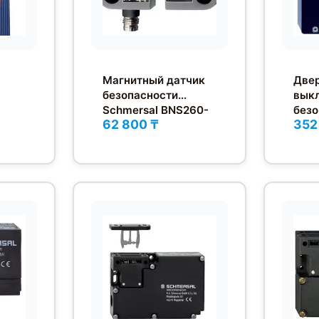
Магнитный датчик
Две
безопасности
вык
Schmersal BNS260-
безо
62 800 ₸
352
11/01ZG-ST-L
Schm
0-
11/1
24V