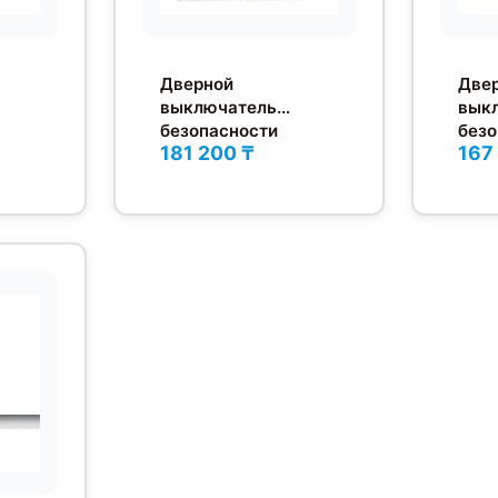
Дверной
Две
выключатель
вык
безопасности
безо
181 200 ₸
167
170-
Schmersal AZM
Schm
161SK-12/12RI-024-
AZM1
B1
M16-