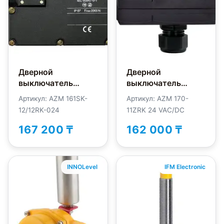
Дверной
Дверной
выключатель
выключатель
безопасности
безопасности
Артикул: AZM 161SK-
Артикул: AZM 170-
Schmersal
Schmersal AZM170-
12/12RK-024
11ZRK 24 VAC/DC
AZM161SK-
11ZRK-24VAC/DC
12/12RK-M16-24V
167 200 ₸
162 000 ₸
INNOLevel
IFM Electronic