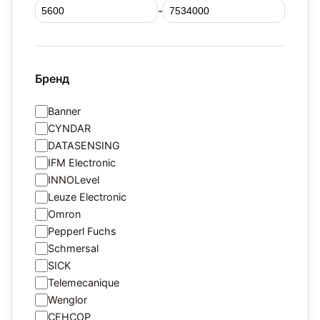
-
Бренд
Banner
CYNDAR
DATASENSING
IFM Electronic
INNOLevel
Leuze Electronic
Omron
Pepperl Fuchs
Schmersal
SICK
Telemecanique
Wenglor
СЕНСОР