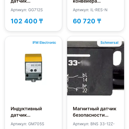
датчик
конвейера
безопасности IFM
INNOLevel IL-RES-N
Артикул: GG712S
Артикул: IL-RES-N
Electronic GG712S
102 400 ₸
60 720 ₸
IFM Electronic
Schmersal
Индуктивный
Магнитный датчик
датчик
безопасности
безопасности IFM
Schmersal BNS33-
Артикул: GM705S
Артикул: BNS 33-12Z-
Electronic GM705S
12Z-2187