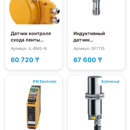
Датчик контроля
Индуктивный
схода ленты
датчик
INNOLevel IL-BMS-N
безопасности IFM
Артикул: IL-BMS-N
Артикул: GF711S
Electronic GF711S
60 720 ₸
67 600 ₸
IFM Electronic
Schmersal