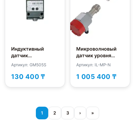
Индуктивный
Микроволновый
датчик
датчик уровня
безопасности IFM
INNOLevel IL-MP-N
Артикул: GM505S
Артикул: IL-MP-N
Electronic GM505S
130 400 ₸
1 005 400 ₸
1
2
3
›
»