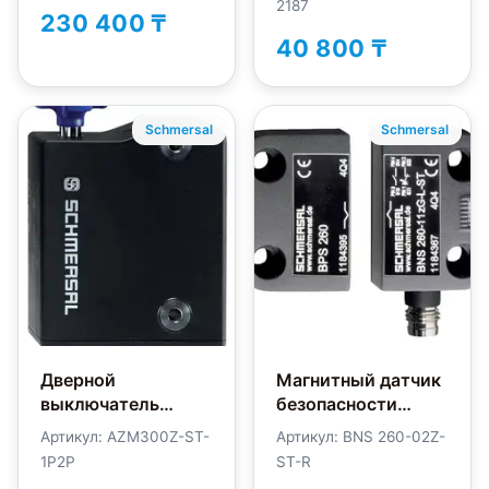
2187
230 400 ₸
40 800 ₸
Schmersal
Schmersal
Дверной
Магнитный датчик
выключатель
безопасности
безопасности
Schmersal BNS260-
Артикул: AZM300Z-ST-
Артикул: BNS 260-02Z-
Schmersal
02Z-ST-R
1P2P
ST-R
AZM300Z-ST-1P2P