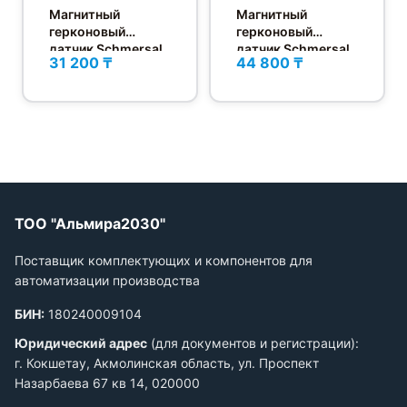
Магнитный
Магнитный
герконовый
герконовый
датчик Schmersal
датчик Schmersal
31 200 ₸
44 800 ₸
BN 310-10Z
BN 32-R
ТОО "Альмира2030"
Поставщик комплектующих и компонентов для
автоматизации производства
БИН:
180240009104
Юридический адрес
(для документов и регистрации):
г. Кокшетау, Акмолинская область, ул. Проспект
Назарбаева 67 кв 14, 020000