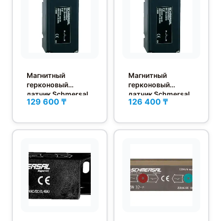
Магнитный
Магнитный
герконовый
герконовый
датчик Schmersal
датчик Schmersal
129 600 ₸
126 400 ₸
BN 20-11RZ
BN 20-2RZ