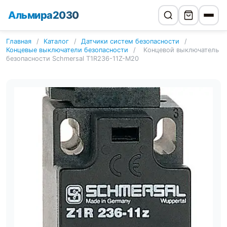
Альмира2030
Главная
/
Каталог
/
Датчики систем безопасности
/
Концевые выключатели безопасности
/
Kонцевой выключатель
безопасности Schmersal T1R236-11Z-M20