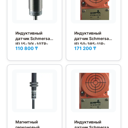
Индуктивный
Индуктивный
датчик Schmersal
датчик Schmersal
IFL15-30L-10TP-
IFL50-385-11P-
110 800 ₸
171 200 ₸
2130
2130
Магнитный
Индуктивный
герконовый
датчик Schmersal