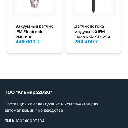
Вакуумный датчик
Датчик потока
IFM Electronic
модульный IFM
PN009A
Electronic SF323A
449 600 ₸
294 400 ₸
ТОО "Альмира2030"
Поставщик комплектующих и компонентов для
автоматизации производства
БИН:
180240009104