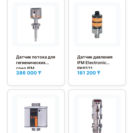
Датчик потока для
Датчик давления
гигиенических
IFM Electronic
сред IFM
PK6521
386 000 ₸
161 200 ₸
Electronic SI6000