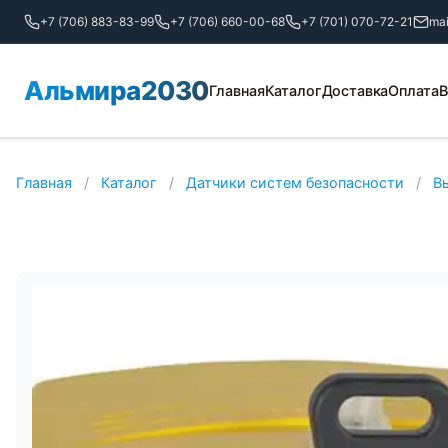
+7 (706) 883-83-99
+7 (706) 660-00-68
+7 (701) 070-72-21
ma
Альмира2030
Главная
Каталог
Доставка
Оплата
В
Главная
/
Каталог
/
Датчики систем безопасности
/
В