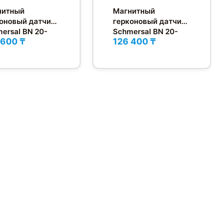
нитный
Магнитный
оновый датчик
герконовый датчик
ersal BN 20-
Schmersal BN 20-
 600 ₸
126 400 ₸
2RZ