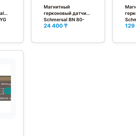
Магнитный
Маг
al
герконовый датчик
герк
1YG
Schmersal BN 80-
Schm
24 400 ₸
129
10Z
11RZ