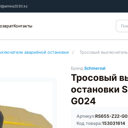
il@almira2030.kz
озврат
Контакты
ыключатели аварийной остановки
/
Тросовый выключатель
Бренд:
Schmersal
Тросовый в
остановки 
G024
Артикул:
RS655-Z22-G0
Код товара:
153031614