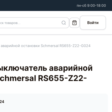
пн-сб 9:00-18:00
Войти
 аварийной остановки Schmersal RS655-Z22-G024
ыключатель аварийной
Schmersal RS655-Z22-
24