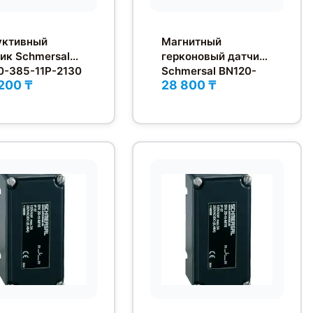
уктивный
Магнитный
ик Schmersal
герконовый датчик
0-385-11P-2130
Schmersal BN120-
 200 ₸
28 800 ₸
RZ/V