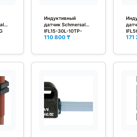
Индуктивный
Инд
al
датчик Schmersal
датч
G
IFL15-30L-10TP-
IFL5
110 800 ₸
171
2130