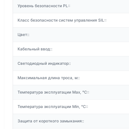
Уровень безопасности PL::
Класс безопасности систем управления SIL::
Цвет::
Кабельный ввод::
Светодиодный индикатор::
Максимальная длина троса, м::
Температура эксплуатации Max, °C::
Температура эксплуатации Min, °C::
Защита от короткого замыкания::