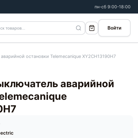
пн-сб 9:00-18:00
Войти
 аварийной остановки Telemecanique XY2CH13190H7
ыключатель аварийной
elemecanique
0H7
7
ectric