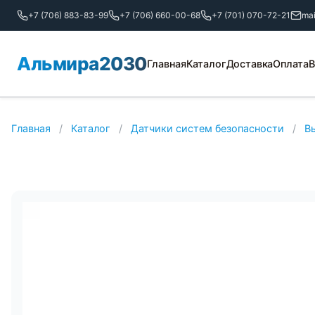
+7 (706) 883-83-99
+7 (706) 660-00-68
+7 (701) 070-72-21
ma
Альмира2030
Главная
Каталог
Доставка
Оплата
В
Главная
/
Каталог
/
Датчики систем безопасности
/
В