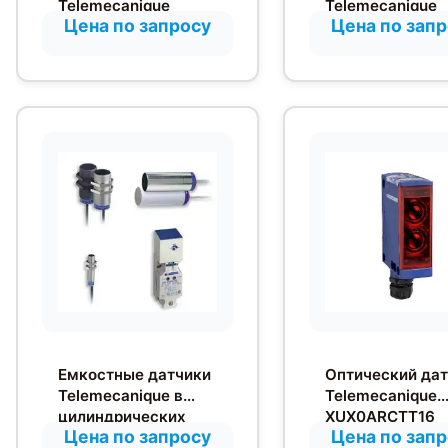
Telemecanique
Telemecanique
Цена по запросу
Цена по зап
Osiprox в
Osiprox в
цилиндрическом
цилиндрическо
корпусе M12
корпусе M18
Емкостные датчики
Оптический да
Telemecanique в
Telemecanique
цилиндрических
XUX0ARCTT16
Цена по запросу
Цена по зап
корпусах