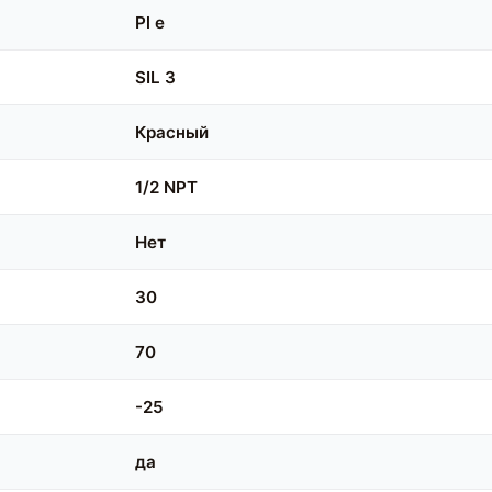
Pl e
SIL 3
Красный
1/2 NPT
Нет
30
70
-25
да