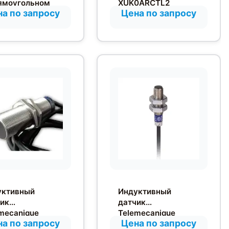
ямоугольном
XUK0ARCTL2
а по запросу
Цена по запросу
усе с
фузионным
жением от
кта
уктивный
Индуктивный
ик
датчик
mecanique
Telemecanique
а по запросу
Цена по запросу
08B1NAL2
XS608B1PAL2