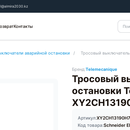
il@almira2030.kz
озврат
Контакты
ыключатели аварийной остановки
/
Тросовый выключатель
Бренд:
Telemecanique
Тросовый в
остановки T
XY2CH1319
Артикул:
XY2CH13190H
Код товара:
Schneider El