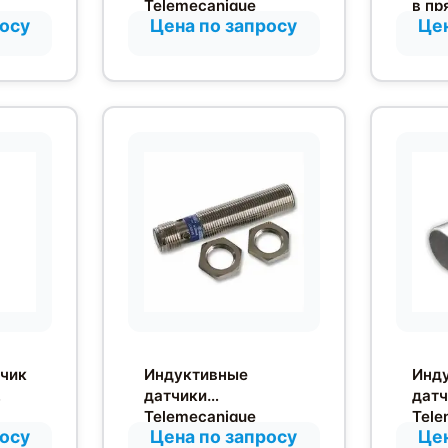
Telemecanique
в пр
росу
Цена по запросу
Цен
XS618B1MAL2
корп
м
диф
отра
объе
тчик
Индуктивные
Инд
датчики
датч
Telemecanique
Tele
росу
Цена по запросу
Цен
Osiprox для
XS6